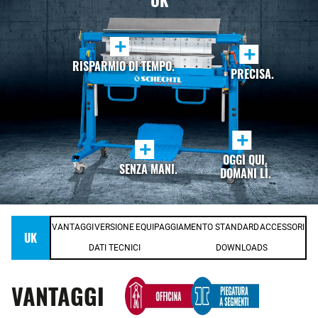
UK
+
+
RISPARMIO DI TEMPO.
PRECISA.
+
+
OGGI QUI.
SENZA MANI.
DOMANI LÌ.
VANTAGGI
VERSIONE
EQUIPAGGIAMENTO STANDARD
ACCESSORI
UK
DATI TECNICI
DOWNLOADS
VANTAGGI