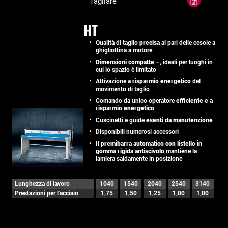
Tagliare
HT
Qualità di taglio
precisa
al pari delle cesoie a
ghigliottina a motore
Dimensioni compatte
–, ideali per luoghi in
cui lo spazio è limitato
Attivazione
a risparmio energetico
del
movimento di taglio
Comando da unico operatore
efficiente e a
risparmio energetico
Cuscinetti e guide
esenti da manutenzione
Disponibili numerosi accessori
Il premibarra automatico con listello in
gomma rigida antiscivolo
mantiene la
lamiera saldamente in posizione
Lunghezza di lavoro
1040
1540
2040
2540
3140
Prestazioni per l'acciaio
1,75
1,50
1,25
1,00
1,00