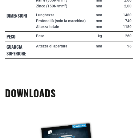
Rame (300N/mm
)
mm
2,00
2
Zinco (150N/mm
)
mm
2,00
DIMENSIONI
Lunghezza
mm
1480
Profondità (solo la macchina)
mm
740
Altezza totale
mm
1180
PESO
Peso
kg
260
GUANCIA
Altezza di apertura
mm
96
SUPERIORE
DOWNLOADS