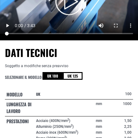
DATI TECNICI
Soggetto a modifiche senza preavviso
UK 100
UK 125
SELEZIONARE IL MODELLO:
MODELLO
UK
100
LUNGHEZZA DI
mm
1000
LAVORO
PRESTAZIONI
2
Acciaio (400N/mm
)
mm
1,50
2
Alluminio (250N/mm
)
mm
2,25
2
Acciaio inox (600N/mm
)
mm
1,00
2