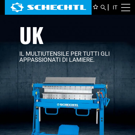
ITALIA
IT
Toggl
UK
DEUTS
ENGLI
FRANÇ
IL MULTIUTENSILE PER TUTTI GLI
APPASSIONATI DI LAMIERE.