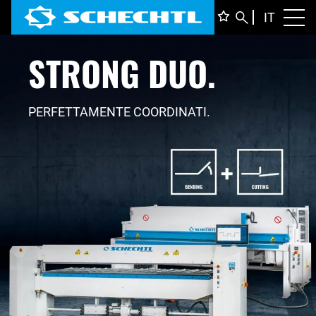
ITALIA
IT
Toggl
STRONG DUO.
DEUTS
ENGLI
FRANÇ
PERFETTAMENTE COORDINATI.