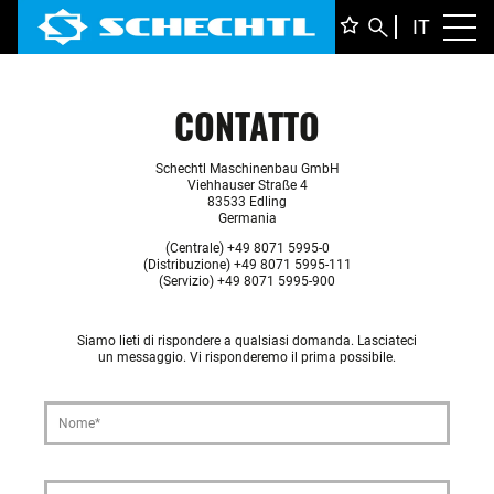
ITALIA
IT
Toggl
DEUTS
ENGLI
FRANÇ
CONTATTO
Schechtl Maschinenbau GmbH
Viehhauser Straße 4
83533 Edling
Germania
(Centrale) +49 8071 5995-0
(Distribuzione) +49 8071 5995-111
(Servizio) +49 8071 5995-900
Siamo lieti di rispondere a qualsiasi domanda. Lasciateci
un messaggio. Vi risponderemo il prima possibile.