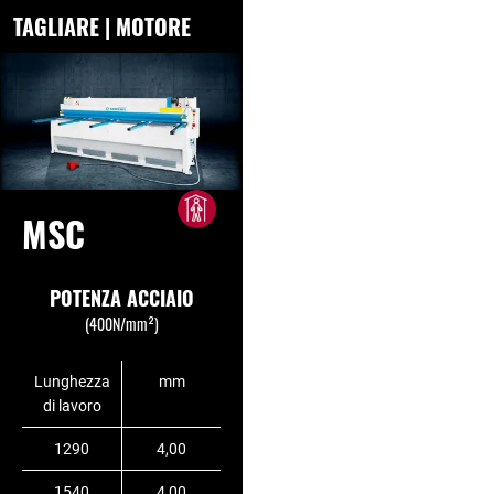
TAGLIARE | MOTORE
MSC
POTENZA ACCIAIO
(400N/mm²)
Lunghezza
mm
di lavoro
1290
4,00
1540
4,00