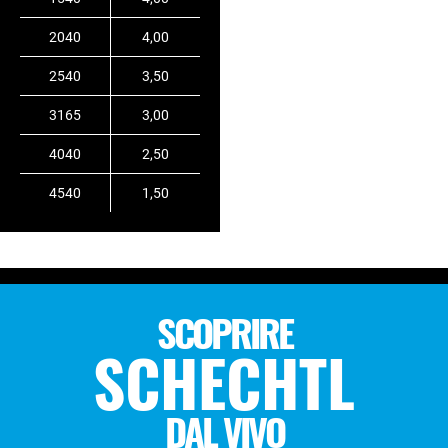
2040
4,00
2540
3,50
3165
3,00
4040
2,50
4540
1,50
SCOPRIRE
SCHECHTL
DAL VIVO