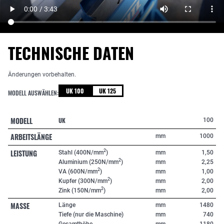
TECHNISCHE DATEN
Änderungen vorbehalten.
UK 100
UK 125
MODELL AUSWÄHLEN:
MODELL
UK
100
ARBEITSLÄNGE
mm
1000
LEISTUNG
2
Stahl (400N/mm
)
mm
1,50
2
Aluminium (250N/mm
)
mm
2,25
2
VA (600N/mm
)
mm
1,00
2
Kupfer (300N/mm
)
mm
2,00
2
Zink (150N/mm
)
mm
2,00
MASSE
Länge
mm
1480
Tiefe (nur die Maschine)
mm
740