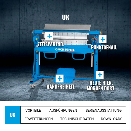
UK
+
+
ZEITSPAREND.
PUNKTGENAU.
+
+
HEUTE HIER.
HANDFREIHEIT.
MORGEN DORT.
VORTEILE
AUSFÜHRUNGEN
SERIENAUSSTATTUNG
UK
ERWEITERUNGEN
TECHNISCHE DATEN
DOWNLOADS