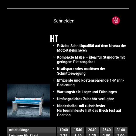
Schneiden
HT
Präzise
Schnittqualität auf dem Niveau der
Motortafelscheren
Kompakte Maße
– ideal für Standorte mit
geringem Platzangebot
Kraftsparendes
Auslösen der
Schnittbewegung
Effiziente und kostensparende
1-Mann-
Bedienung
Wartungsfreie
Lager und Führungen
Umfangreiches Zubehör
verfügbar
Niederhalter mit rutschfester
Hartgummileiste
hält das Blech fest auf
Position
Arbeitslänge
1040
1540
2040
2540
3140
Leistung für Stahl
1,75
1,50
1,25
1,00
1,00