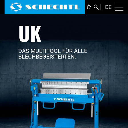
DEUTS
DE
Toggl
UK
ENGLI
ITALIA
FRANÇ
DAS MULTITOOL FÜR ALLE
BLECHBEGEISTERTEN.