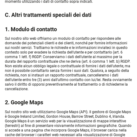
momento utilizzando i dati di contatto sopra indicati.
C. Altri trattamenti speciali dei dati
1. Modulo di contatto
Sul nostro sito web offriamo un modulo di contatto per rispondere alle
domande dei potenziali clienti e dei clienti, nonché per fornire informazioni
sui nostri servizi. Trattiamo le richieste e le informazioni inviateci in questo
contesto solo per evadere la richiesta dell’utente e per contattarlo (art. 6
comma 1 lett. f) RGDP. Conserviamo i dati dell’utente al massimo per la
durata del rapporto contrattuale che ne deriva (art. 6 comma 1 lett. b) RGDP.
Non esiste alcun obbligo legale o contrattuale di fornire i dati dell’utente, ma
non è possibile contattarlo senza fornire i suoi dati. Qualora, a seguito della
richiesta, non si instauri un rapporto contrattuale, cancelleremo i dati
dell’utente entro tre (3) anni dall’ultimo contatto con lui/lei. Resta ovviamente
salvo il diritto di opporsi preventivamente al trattamento o di richiederne la
cancellazione.
2. Google Maps
Sul nostro sito web utilizziamo Google Maps (API). Il gestore di Google Maps
è Google Ireland Limited, Gordon House, Barrow Street, Dublino 4, Irlanda.
Google Maps è un servizio web per la visualizzazione di mappe interattive
(terrestri) al fine di presentare visivamente informazioni geografiche. Quando
si accede a una pagina che incorpora Google Maps, il browser carica nella
cache del browser i caratteri web necessari alla visualizzazione di Google