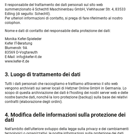
Il responsabile del trattamento dei dati personali sul sito web
summenzionato è Schechtl Maschinenbau GmbH, Viehhauser Str. 4, 83533
Edling (di seguito: Schechtl).
Per ulteriori informazioni di contatto, si prega di fare riferimento al nostro
colophon.
Nome e dati di contatto del responsabile della protezione dei dati:
Monika Kefer-Spieleder
Kefer IT-Beratung
Blumenstr. 9A
83569 D-Vogtareuth
E-Mail:
info@kefer-it.de
www.kefer-it.de
3. Luogo di trattamento dei dati
Tutti i dati personali che raccogliamo e trattiamo attraverso il sito web
vengono archiviati sui server locali di Hetzner Online GmbH in Germania. Lo
scopo di questa archiviazione dei dati è l’hosting dei nostri server web e delle
nostre banche dati, nonché la loro protezione (backup) sulla base dei relativi
contratti (elaborazione degli ordini).
4. Modifica delle informazioni sulla protezione dei
dati
Nell’ambito dell’ulteriore sviluppo della legge sulla privacy e dei cambiamenti
tecnologici o organizzativi, le nostre informazioni sulla protezione dei dati