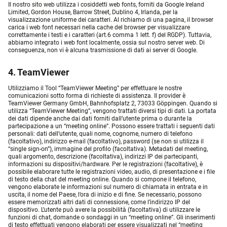
Il nostro sito web utilizza i cosiddetti web fonts, forniti da Google Ireland
Limited, Gordon House, Barrow Street, Dublino 4, Irlanda, per la
visualizzazione uniforme dei caratteri. Al richiamo di una pagina, il browser
carica i web font necessari nella cache del browser per visualizzare
correttamente i testi e i caratteri (art.6 comma 1 lett. f) del RGDP). Tuttavia,
abbiamo integrato i web font localmente, ossia sul nostro server web. Di
conseguenza, non vi è alcuna trasmissione di dati ai server di Google.
4. TeamViewer
Utilizziamo il Tool “TeamViewer Meeting” per effettuare le nostre
comunicazioni sotto forma di richieste di assistenza. Il provider è
TeamViewer Germany GmbH, Bahnhofsplatz 2, 73033 Göppingen. Quando si
utilizza “TeamViewer Meeting”, vengono trattati diversi tipi di dati. La portata
dei dati dipende anche dai dati forniti dall’utente prima o durante la
partecipazione a un “meeting online”. Possono essere trattati i seguenti dati
personali: dati dell’utente, quali nome, cognome, numero di telefono
(facoltativo), indirizzo e-mail (facoltativo), password (se non si utilizza il
“single sign-on”), immagine del profilo (facoltativa). Metadati del meeting,
quali argomento, descrizione (facoltativa), indirizzi IP dei partecipanti,
informazioni su dispositivi/hardware. Per le registrazioni (facoltative), è
possibile elaborare tutte le registrazioni video, audio, di presentazione e i file
di testo della chat del meeting online. Quando si compone il telefono,
vengono elaborate le informazioni sul numero di chiamata in entrata e in
uscita, il nome del Paese, l’ora di inizio e di fine. Se necessario, possono
essere memorizzati altri dati di connessione, come l’indirizzo IP del
dispositivo. L’utente può avere la possibilità (facoltativa) di utilizzare le
funzioni di chat, domande o sondaggi in un “meeting online”. Gli inserimenti
di testo effettuati vengono elaborati per essere visualizzati nel “meeting