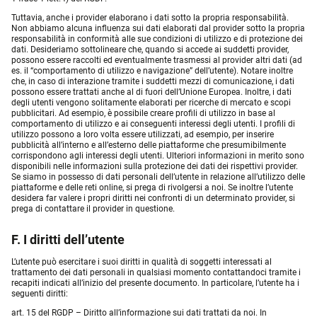
Tuttavia, anche i provider elaborano i dati sotto la propria responsabilità.
Non abbiamo alcuna influenza sui dati elaborati dal provider sotto la propria
responsabilità in conformità alle sue condizioni di utilizzo e di protezione dei
dati. Desideriamo sottolineare che, quando si accede ai suddetti provider,
possono essere raccolti ed eventualmente trasmessi al provider altri dati (ad
es. il “comportamento di utilizzo e navigazione” dell’utente). Notare inoltre
che, in caso di interazione tramite i suddetti mezzi di comunicazione, i dati
possono essere trattati anche al di fuori dell’Unione Europea. Inoltre, i dati
degli utenti vengono solitamente elaborati per ricerche di mercato e scopi
pubblicitari. Ad esempio, è possibile creare profili di utilizzo in base al
comportamento di utilizzo e ai conseguenti interessi degli utenti. I profili di
utilizzo possono a loro volta essere utilizzati, ad esempio, per inserire
pubblicità all’interno e all’esterno delle piattaforme che presumibilmente
corrispondono agli interessi degli utenti. Ulteriori informazioni in merito sono
disponibili nelle informazioni sulla protezione dei dati dei rispettivi provider.
Se siamo in possesso di dati personali dell’utente in relazione all’utilizzo delle
piattaforme e delle reti online, si prega di rivolgersi a noi. Se inoltre l’utente
desidera far valere i propri diritti nei confronti di un determinato provider, si
prega di contattare il provider in questione.
F. I diritti dell’utente
L’utente può esercitare i suoi diritti in qualità di soggetti interessati al
trattamento dei dati personali in qualsiasi momento contattandoci tramite i
recapiti indicati all’inizio del presente documento. In particolare, l’utente ha i
seguenti diritti:
art. 15 del RGDP – Diritto all’informazione sui dati trattati da noi. In