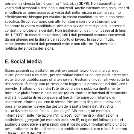
posizione richiesta (art. 6 comma 1 lett. a), b) GDPR). Non trasmettiamo i
vostri dati personali a terzi non autorizzati. Anche internamente, solo i reparti
e i colleghi avranno accesso ai vostri dati nella misura in cui ne avranno
effettivamente bisogno per valutare la vostra candidatura per la posizione
specifica. Se collaboriamo con altri fornitori o con i loro strumenti per
elaborare la vostra candidatura, abbiamo ovviamente stipulato i necessari
contratti di protezione dei dati. Non trasferiamo i dati in un paese al di fuori
dell’UE/SEE. In caso di assunzione, tutti i dati personali saranno conservati
da noi almeno per la durata del rapporto di lavoro. In caso di rifiuto,
cancelleremo i vostri dati personali entro e non oltre sei (6) mesi dalla
notifica della nostra decisione.
E. Social Media
Siamo presenti su piattaforme online e social network per interagire con
clienti potenziali o esistenti, per scambiare informazioni con parti interessate
e utenti o per pubblicizzare offerte e servizi. Gestiamo i nostri siti web sotto la
responsabilità congiunta (ai sensi della legge sulla protezione dei dati) con i
provider. Trattiamo i dati che l’utente condivide o pubblica direttamente
tramite le piattaforme e le reti online (ad es. tramite le funzioni di commento
e chat) in qualità di responsabile, al fine di interagire con l’utente o di
scambiare informazioni con lo stesso. Nell’ambito di questa interazione,
possiamo anche ricevere dai gestori delle piattaforme dati statistici
sull’utilizzo dei nostri “canali e fan page”. Ciò include, ad esempio,
informazioni sulle interazioni, i “mi piace”, i commenti o informazioni e
statistiche aggregate (ad esempio, indirizzo IP; origine dei follower) che ci
aiutano a conoscere le interazioni con il nostro sito. Il fondamento giuridico
per il trattamento dei dati nel nostro ambito di competenza è l’art. 6 comma
1 frase 1 lett. f) del RGDP.