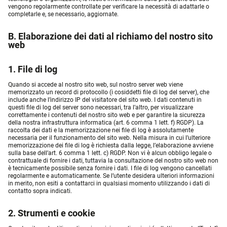
vengono regolarmente controllate per verificare la necessità di adattarle o
completarle e, se necessario, aggiornate.
B. Elaborazione dei dati al richiamo del nostro sito
web
1. File di log
Quando si accede al nostro sito web, sul nostro server web viene
memorizzato un record di protocollo (i cosiddetti file di log del server), che
include anche l’indirizzo IP del visitatore del sito web. I dati contenuti in
questi file di log del server sono necessari, tra l’altro, per visualizzare
correttamente i contenuti del nostro sito web e per garantire la sicurezza
della nostra infrastruttura informatica (art. 6 comma 1 lett. f) RGDP). La
raccolta dei dati e la memorizzazione nei file di log è assolutamente
necessaria per il funzionamento del sito web. Nella misura in cui l’ulteriore
memorizzazione dei file di log è richiesta dalla legge, l’elaborazione avviene
sulla base dell’art. 6 comma 1 lett. c) RGDP. Non vi è alcun obbligo legale o
contrattuale di fornire i dati, tuttavia la consultazione del nostro sito web non
è tecnicamente possibile senza fornire i dati. I file di log vengono cancellati
regolarmente e automaticamente. Se l’utente desidera ulteriori informazioni
in merito, non esiti a contattarci in qualsiasi momento utilizzando i dati di
contatto sopra indicati.
2. Strumenti e cookie