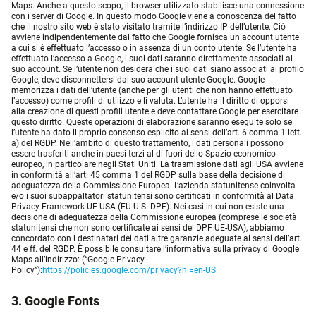
Maps. Anche a questo scopo, il browser utilizzato stabilisce una connessione
con i server di Google. In questo modo Google viene a conoscenza del fatto
che il nostro sito web è stato visitato tramite l’indirizzo IP dell’utente. Ciò
avviene indipendentemente dal fatto che Google fornisca un account utente
a cui si è effettuato l’accesso o in assenza di un conto utente. Se l’utente ha
effettuato l’accesso a Google, i suoi dati saranno direttamente associati al
suo account. Se l’utente non desidera che i suoi dati siano associati al profilo
Google, deve disconnettersi dal suo account utente Google. Google
memorizza i dati dell’utente (anche per gli utenti che non hanno effettuato
l’accesso) come profili di utilizzo e li valuta. L’utente ha il diritto di opporsi
alla creazione di questi profili utente e deve contattare Google per esercitare
questo diritto. Queste operazioni di elaborazione saranno eseguite solo se
l’utente ha dato il proprio consenso esplicito ai sensi dell’art. 6 comma 1 lett.
a) del RGDP. Nell’ambito di questo trattamento, i dati personali possono
essere trasferiti anche in paesi terzi al di fuori dello Spazio economico
europeo, in particolare negli Stati Uniti. La trasmissione dati agli USA avviene
in conformità all’art. 45 comma 1 del RGDP sulla base della decisione di
adeguatezza della Commissione Europea. L’azienda statunitense coinvolta
e/o i suoi subappaltatori statunitensi sono certificati in conformità al Data
Privacy Framework UE-USA (EU-U.S. DPF). Nei casi in cui non esiste una
decisione di adeguatezza della Commissione europea (comprese le società
statunitensi che non sono certificate ai sensi del DPF UE-USA), abbiamo
concordato con i destinatari dei dati altre garanzie adeguate ai sensi dell’art.
44 e ff. del RGDP. È possibile consultare l’informativa sulla privacy di Google
Maps all’indirizzo: (“Google Privacy
Policy”):
https://policies.google.com/privacy?hl=en-US
3. Google Fonts