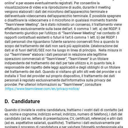
online” e per essere eventualmente registrati. Per consentire la
visualizzazione di video e la riproduzione di audio, durante il meeting
vengono elaborati i dati del microfono dell’apparecchio terminale e
dell’eventuale videocamera dell’apparecchio terminale. È possibile spegnere
o disattivare la videocamera o il microfono in qualsiasi momento tramite
“TeamViewer Meeting”. Se è stato richiesto un consenso, il trattamento viene
effettuato esclusivamente sulla base dell’art. 6 comma 1 lett. a) del RGDP. Il
fondamento giuridico per l’utilizzo di “TeamViewer Meeting” nel contesto di
rapporti contrattuali esistenti o futuri è l’art.6 comma 1 lett. b) del RGDP. I
dati personali che riguardano l’utente saranno conservati fino a quando lo
scopo del trattamento dei dati non sarà più applicabile. L’elaborazione dei
dati al di fuori dell’UE/SEE non ha luogo in linea di principio. Nella misura in
cui “TeamViewer” elabora i dati personali in relazione alle legittime
operazioni commerciali di “TeamViewer”, “TeamViewer” è un titolare
indipendente del trattamento dei dati per tale utilizzo e, in quanto tale, è
responsabile del rispetto delle leggi applicabili e degli obblighi di un titolare
del trattamento dei dati. Quando si visitano gli altri siti web del provider o si
installa il Tool del provider sul proprio dispositivo, il trattamento dei dati
personali è regolato esclusivamente dall’informativa sulla privacy del
provider. Per ulteriori informazioni su “TeamViewer”, consultare
:
https://www.teamviewer.com/en/privacy-notice/
D. Candidature
Quando ci inviate la vostra candidatura, trattiamo i vostri dati di contatto (ad
es. nome e cognome, indirizzo e-mail, indirizzo, numero di telefono), i dati del
candidato (ad es. lettera di presentazione, CV, certificati, referenze) e altri dati
(ad es. aspettative salariali, qualifiche). Trattiamo i dati esclusivamente per
svolgere il processo di candidatura e per valutare l’idoneità professionale alla