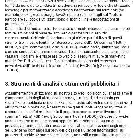
Questo sito web utilizza diversi servizi e applicazioni (collettivamente “Tools”)
forniti da noi o da terzi. Questi includono, in particolare, Tools che utilizzano
tecnologie per memorizzare o accedere a informazioni sul terminale (ad
esempio, cookie, web storage, JavaScript o pixel). I dettagli sui Tools, in
particolare sui cookie utilizzati, sono disponibili nelle impostazioni di
protezione dei dati.
Da un lato, distinguiamo tra Tools assolutamente necessari, ad esempio per
fornire le funzioni di base del sito web o per fornire un servizio
espressamente richiesto (il fondamento giuridico per l’utilizzo di questi
strumenti è il nostro legittimo interesse ai sensi dell’art.6 comma 1 lett. f)
RGDP, e/o § 25 comma 2 N. 2 della TDDDG). D’altra parte, utilizziamo Tools
che non sono assolutamente necessari e che ci consentono, ad esempio, di
valutare i richiami e le visite al sito web o di eseguire misure di marketing
mirate. Per l’utilizzo di questi Tools abbiamo bisogno del consenso
preventivo dell’utente (art. 6 comma 1 lett. a) RGDP, e/o § 25 comma 1 della
TDDDG).
3. Strumenti di analisi e strumenti pubblicitari
Attualmente non utilizziamo sul nostro sito web Tools con cui analizziamo il
comportamento degli utenti o valutiamo gli interessi, ad esempio per
visualizzare pubblicità personalizzata sul nostro sito web e sui siti e servizi di
altri provider. A parte ciò, è garantito che questi Tools vengano utilizzati o
elaborati solo se l’utente ha dato il proprio consenso preventivo (art. 6
comma 1 lett. a) RGDP, e/o § 25 comma 1 della TDDDG). Se questi provider
hanno accesso ai dati personali oppure i Tools sono ospitati da questi
provider, verranno stipulati i necessari contratti di elaborazione degli ordini.
Se l’utente ha domande sui provider o desidera ulteriori informazioni sui
processi di archiviazione e cancellazione, non esiti a contattarci in qualsiasi