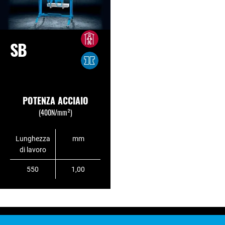
SB
POTENZA ACCIAIO
(400N/mm²)
Lunghezza
mm
di lavoro
550
1,00