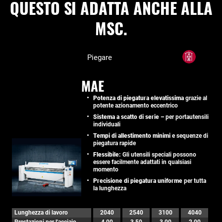
QUESTO SI ADATTA ANCHE ALLA
MSC.
Piegare
MAE
Potenza di piegatura elevatissima
grazie al
potente azionamento eccentrico
Sistema a scatto di serie –
per portautensili
individuali
Tempi di allestimento minimi
e sequenze di
piegatura rapide
Flessibile:
Gli utensili speciali possono
essere facilmente adattati in qualsiasi
momento
Precisione di piegatura uniforme
per tutta
la lunghezza
Lunghezza di lavoro
2040
2540
3100
4040
Prestazioni per l'acciaio
4,00
3,50
3,00
2,00