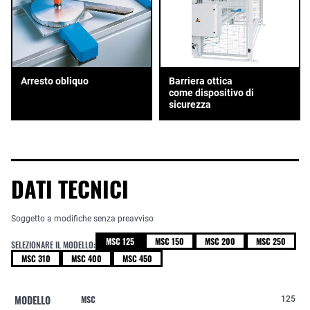
Arresto obliquo
Barriera ottica
come dispositivo di
sicurezza
DATI TECNICI
Soggetto a modifiche senza preavviso
MSC 125
MSC 150
MSC 200
MSC 250
SELEZIONARE IL MODELLO:
MSC 310
MSC 400
MSC 450
MODELLO
MSC
125