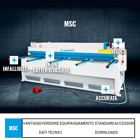
MSC
+
VELOCE.
+
+
IN UN
INFALLIBILE.
BATTER D’OCCHIO.
+
ACCURATA.
VANTAGGI
VERSIONE
EQUIPAGGIAMENTO STANDARD
ACCESSORI
MSC
DATI TECNICI
DOWNLOADS