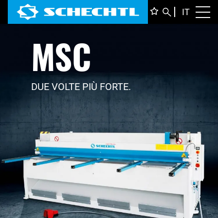
ITALIA
IT
Toggl
MSC
DEUTS
ENGLI
FRANÇ
DUE VOLTE PIÙ FORTE.