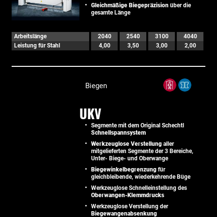
Gleichmäßige Biegepräzision
über die
gesamte Länge
Arbeitslänge
2040
2540
3100
4040
Leistung für Stahl
4,00
3,50
3,00
2,00
Biegen
UKV
Segmente mit dem Original Schechtl
Schnellspannsystem
Werkzeuglose Verstellung
aller
mitgelieferten Segmente der 3 Bereiche,
Unter- Biege- und Oberwange
Biegewinkelbegrenzung
für
gleichbleibende, wiederkehrende Büge
Werkzeuglose Schnelleinstellung des
Oberwangen-Klemmdrucks
Werkzeuglose Verstellung der
Biegewangenabsenkung