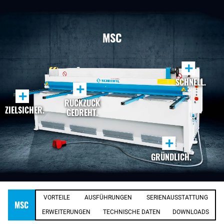
MSC
+
SCHNELL.
+
+
RUCKZUCK
ZIELSICHER.
GEDREHT.
+
GRÜNDLICH.
VORTEILE
AUSFÜHRUNGEN
SERIENAUSSTATTUNG
MSC
ERWEITERUNGEN
TECHNISCHE DATEN
DOWNLOADS