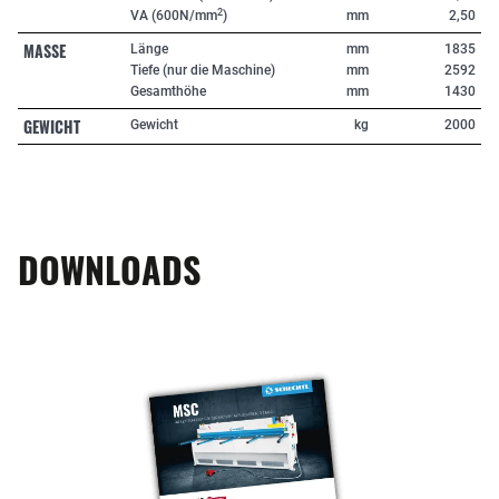
2
VA (600N/mm
)
mm
2,50
MASSE
Länge
mm
1835
Tiefe (nur die Maschine)
mm
2592
Gesamthöhe
mm
1430
GEWICHT
Gewicht
kg
2000
DOWNLOADS