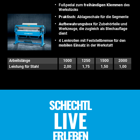
Fußpedal zum
freihändigen Klemmen
des
Werkstücks
Praktisch:
Ablageschale für die Segmente
Aufbewahrungsbox
für Zubehörteile und
Werkzeuge, die zugleich als Blechauflage
dient
4 Lenkrollen mit Feststellbremse für den
mobilen Einsatz
in der Werkstatt
Arbeitslänge
1000
1250
1500
2000
Leistung für Stahl
2,00
1,75
1,50
1,00
SCHECHTL
LIVE
ERLEBEN