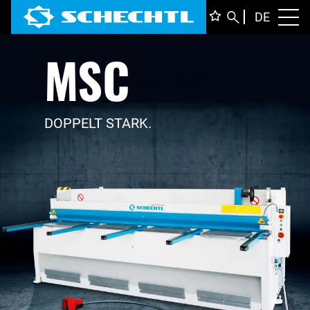
DEUTS
DE
Toggl
MSC
ENGLI
ITALIA
FRANÇ
DOPPELT STARK.