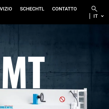
VIZIO
SCHECHTL
CONTATTO
IT
ITA
DEU
ENG
FRA
SMT