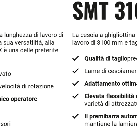
SMT 31
a lunghezza di lavoro di
La cesoia a ghigliotti
sua versatilità, alla
lavoro di 3100 mm e tag
X è una delle preferite
Qualità di taglio
pre
Lame di cesoiame
evato
Adattamento ottim
velocità di rotazione
Elevata flessibilità
ico operatore
varietà di attrezza
Il premibarra autom
sori
mantiene la lamier