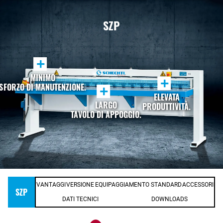
SZP
+
MINIMO
+
SFORZO DI MANUTENZIONE.
+
ELEVATA
LARGO
PRODUTTIVITÀ.
TAVOLO DI APPOGGIO.
VANTAGGI
VERSIONE
EQUIPAGGIAMENTO STANDARD
ACCESSORI
SZP
DATI TECNICI
DOWNLOADS