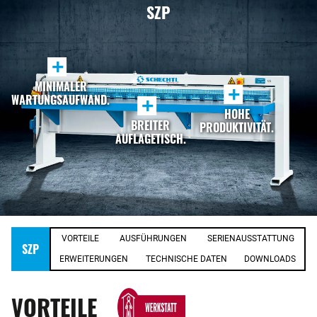
SZP
+
MINIMALER
+
WARTUNGSAUFWAND.
+
HOHE
BREITER
PRODUKTIVITÄT.
AUFLAGETISCH.
VORTEILE
AUSFÜHRUNGEN
SERIENAUSSTATTUNG
SZP
ERWEITERUNGEN
TECHNISCHE DATEN
DOWNLOADS
VORTEILE