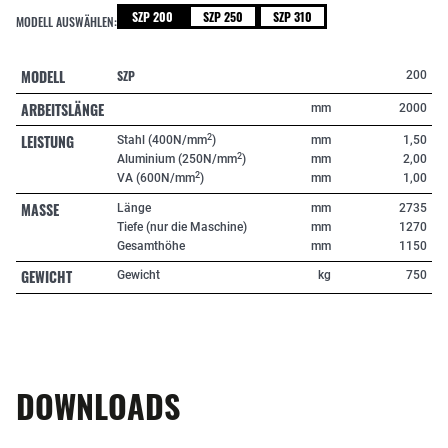
SZP 200
SZP 250
SZP 310
MODELL AUSWÄHLEN:
MODELL
SZP
200
ARBEITSLÄNGE
mm
2000
LEISTUNG
2
Stahl (400N/mm
)
mm
1,50
2
Aluminium (250N/mm
)
mm
2,00
2
VA (600N/mm
)
mm
1,00
MASSE
Länge
mm
2735
Tiefe (nur die Maschine)
mm
1270
Gesamthöhe
mm
1150
GEWICHT
Gewicht
kg
750
DOWNLOADS