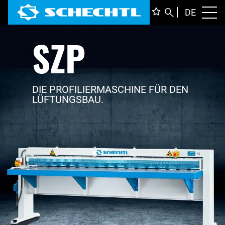
DEUTS
DE
Toggl
SZP
ENGLI
ITALIA
FRANÇ
DIE PROFILIERMASCHINE FÜR DEN
LÜFTUNGSBAU.