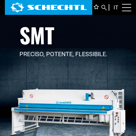
ITALIA
IT
Toggl
SMT
DEUTS
ENGLI
FRANÇ
PRECISO, POTENTE, FLESSIBILE.