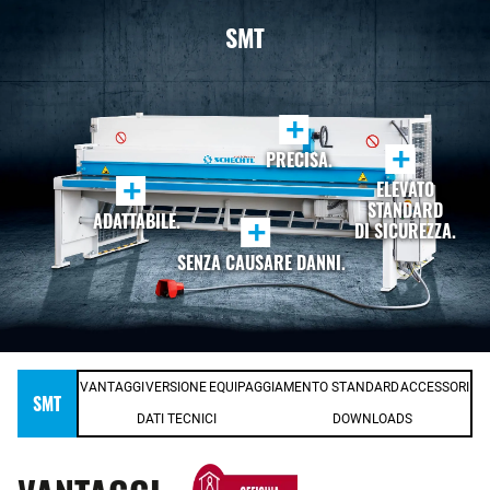
SMT
+
+
PRECISA.
+
ELEVATO
STANDARD
ADATTABILE.
+
DI SICUREZZA.
SENZA CAUSARE DANNI.
VANTAGGI
VERSIONE
EQUIPAGGIAMENTO STANDARD
ACCESSORI
SMT
DATI TECNICI
DOWNLOADS