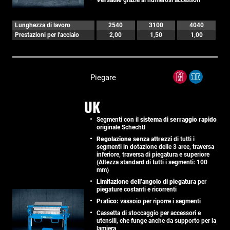
Versatile
grazie ai numerosi accessori
Lunghezza di lavoro
2540
3100
4040
Prestazioni per l'acciaio
2,00
1,50
1,00
Piegare
UK
Segmenti con il
sistema di serraggio rapido
originale Schechtl
Regolazione senza attrezzi
di tutti i
segmenti in dotazione delle 3 aree, traversa
inferiore, traversa di piegatura e superiore
(Altezza standard di tutti i segmenti: 100
mm)
Limitazione dell’angolo di piegatura
per
piegature costanti e ricorrenti
Pratico:
vassoio per riporre i segmenti
Cassetta di stoccaggio per accessori e
utensili, che funge anche da supporto per la
lamiera