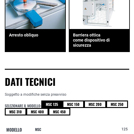
Arresto obliquo
Barriera ottica
come dispositivo di
sicurezza
DATI TECNICI
Soggetto a modifiche senza preavviso
MSC 125
MSC 150
MSC 200
MSC 250
SELEZIONARE IL MODELLO:
MSC 310
MSC 400
MSC 450
MODELLO
MSC
125