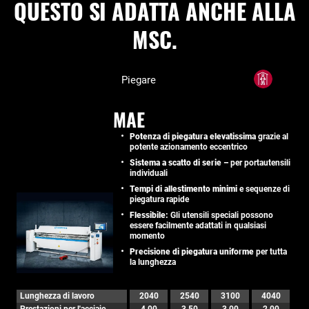
QUESTO SI ADATTA ANCHE ALLA
MSC.
Piegare
MAE
Potenza di piegatura elevatissima
grazie al
potente azionamento eccentrico
Sistema a scatto di serie –
per portautensili
individuali
Tempi di allestimento minimi
e sequenze di
piegatura rapide
Flessibile:
Gli utensili speciali possono
essere facilmente adattati in qualsiasi
momento
Precisione di piegatura uniforme
per tutta
la lunghezza
Lunghezza di lavoro
2040
2540
3100
4040
Prestazioni per l'acciaio
4,00
3,50
3,00
2,00