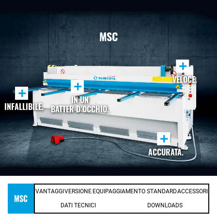
MSC
+
VELOCE.
+
+
IN UN
INFALLIBILE.
BATTER D’OCCHIO.
+
ACCURATA.
VANTAGGI
VERSIONE
EQUIPAGGIAMENTO STANDARD
ACCESSORI
MSC
DATI TECNICI
DOWNLOADS