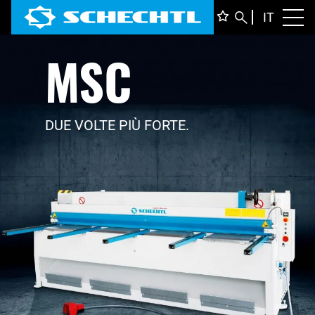
ITALIA
IT
Toggl
MSC
DEUTS
ENGLI
FRANÇ
DUE VOLTE PIÙ FORTE.