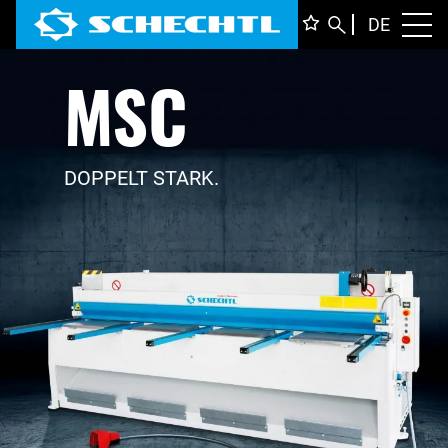
DEUTS
DE
Toggl
MSC
ENGLI
ITALIA
FRANÇ
DOPPELT STARK.