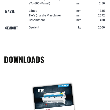
2
VA (600N/mm
)
mm
2,50
MASSE
Länge
mm
1835
Tiefe (nur die Maschine)
mm
2592
Gesamthöhe
mm
1430
GEWICHT
Gewicht
kg
2000
DOWNLOADS