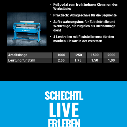
Fußpedal zum
freihändigen Klemmen
des
Werkstücks
Praktisch:
Ablageschale für die Segmente
Aufbewahrungsbox
für Zubehörteile und
Werkzeuge, die zugleich als Blechauflage
dient
4 Lenkrollen mit Feststellbremse für den
mobilen Einsatz
in der Werkstatt
Arbeitslänge
1000
1250
1500
2000
Leistung für Stahl
2,00
1,75
1,50
1,00
SCHECHTL
LIVE
ERLEBEN