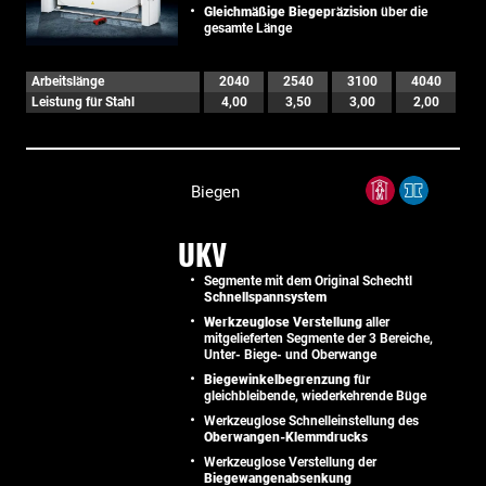
Gleichmäßige Biegepräzision
über die
gesamte Länge
Arbeitslänge
2040
2540
3100
4040
Leistung für Stahl
4,00
3,50
3,00
2,00
Biegen
UKV
Segmente mit dem Original Schechtl
Schnellspannsystem
Werkzeuglose Verstellung
aller
mitgelieferten Segmente der 3 Bereiche,
Unter- Biege- und Oberwange
Biegewinkelbegrenzung
für
gleichbleibende, wiederkehrende Büge
Werkzeuglose Schnelleinstellung des
Oberwangen-Klemmdrucks
Werkzeuglose Verstellung der
Biegewangenabsenkung