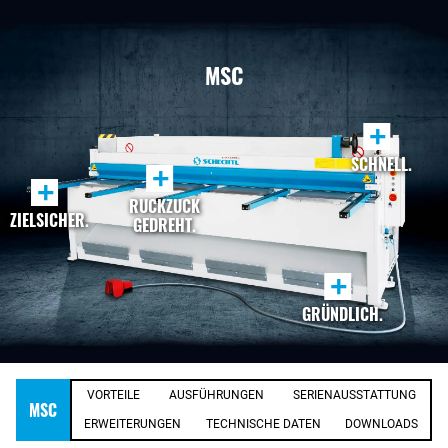
MSC
+
SCHNELL.
+
+
RUCKZUCK
ZIELSICHER.
GEDREHT.
+
GRÜNDLICH.
VORTEILE
AUSFÜHRUNGEN
SERIENAUSSTATTUNG
MSC
ERWEITERUNGEN
TECHNISCHE DATEN
DOWNLOADS