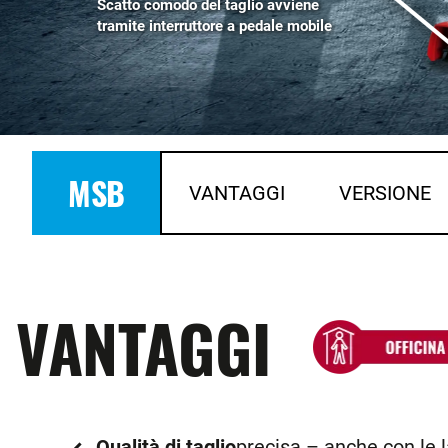
Scatto comodo del taglio avviene
tramite interruttore a pedale mobile
MSB
VANTAGGI
VERSIONE
VANTAGGI
Qualità di taglio
precisa – anche con le 