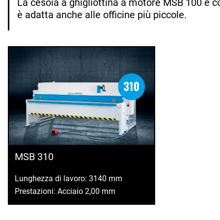
La cesoia a ghigliottina a motore MSB 100 è c
è adatta anche alle officine più piccole.
MSB 310
Lunghezza di lavoro: 3140 mm
Prestazioni: Acciaio 2,00 mm