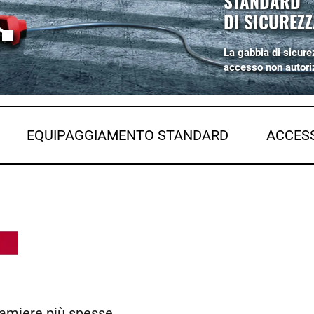
STANDARD
DI SICUREZZ
La gabbia di sicure
accesso non autori
EQUIPAGGIAMENTO STANDARD
ACCES
lamiere più spesse