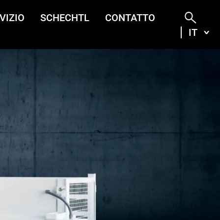
VIZIO
SCHECHTL
CONTATTO
IT
ITA
DEU
ENG
FRA