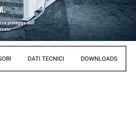
A.
zza protegge dall'
zzato
SORI
DATI TECNICI
DOWNLOADS