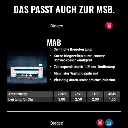
DAS PASST AUCH ZUR MSB.
Biegen
MAB
Sehr hohe
Biegeleistung
Kurze Biegezeiten
durch enorme
Schwenkgeschwindigkeit
Zeitersparnis durch
1-Mann-Bedienung
Minimaler Wartungsaufwand
Vielseitig
durch umfangreiches Zubehör
Arbeitslänge
2040
2540
3100
4040
Leistung für Stahl
3,00
2,50
2,00
1,50
Biegen