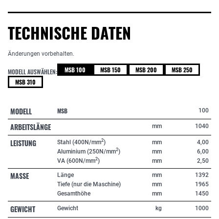
TECHNISCHE DATEN
Änderungen vorbehalten.
MSB 100
MSB 150
MSB 200
MSB 250
MODELL AUSWÄHLEN:
MSB 310
MODELL
MSB
100
ARBEITSLÄNGE
mm
1040
LEISTUNG
2
Stahl (400N/mm
)
mm
4,00
2
Aluminium (250N/mm
)
mm
6,00
2
VA (600N/mm
)
mm
2,50
MASSE
Länge
mm
1392
Tiefe (nur die Maschine)
mm
1965
Gesamthöhe
mm
1450
GEWICHT
Gewicht
kg
1000