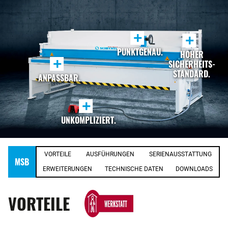
+
+
PUNKTGENAU.
HOHER
+
SICHERHEITS-
STANDARD.
ANPASSBAR.
+
UNKOMPLIZIERT.
VORTEILE
AUSFÜHRUNGEN
SERIENAUSSTATTUNG
MSB
ERWEITERUNGEN
TECHNISCHE DATEN
DOWNLOADS
VORTEILE