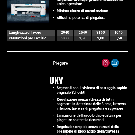
unico operatore
Minimo sforzo di manutenzione
Altissima potenza di piegatura
Lunghezza di lavoro
2040
2540
3100
4040
Prestazioni per l'acciaio
3,00
2,50
2,00
1,50
Piegare
UKV
Segmenti con il
sistema di serraggio rapido
originale Schechtl
Regolazione senza attrezzi
di tutti i
segmenti in dotazione delle 3 aree, traversa
inferiore, traversa di piegatura e superiore
Limitazione dell’angolo di piegatura
per
piegature costanti e ricorrenti
Regolazione rapida senza attrezzi della
pressione di bloccaggio della traversa