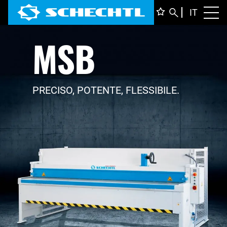
ITALIA
IT
Toggl
MSB
DEUTS
ENGLI
FRANÇ
PRECISO, POTENTE, FLESSIBILE.