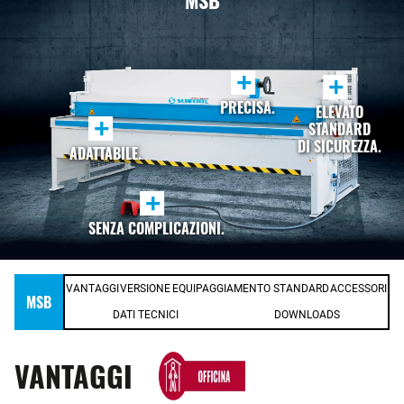
MSB
+
+
PRECISA.
ELEVATO
+
STANDARD
DI SICUREZZA.
ADATTABILE.
+
SENZA COMPLICAZIONI.
VANTAGGI
VERSIONE
EQUIPAGGIAMENTO STANDARD
ACCESSORI
MSB
DATI TECNICI
DOWNLOADS
VANTAGGI