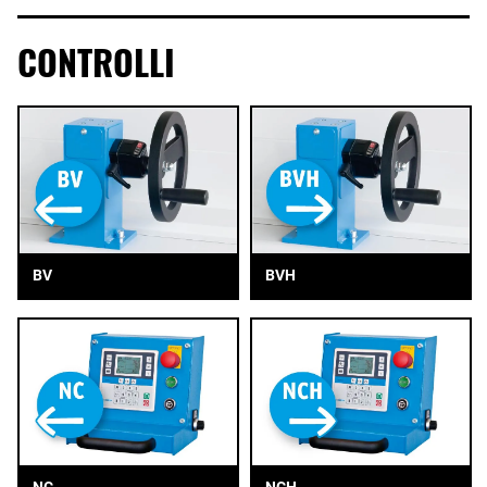
CONTROLLI
BV
BVH
NC
NCH