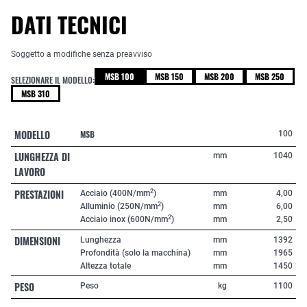
DATI TECNICI
Soggetto a modifiche senza preavviso
MSB 100
MSB 150
MSB 200
MSB 250
SELEZIONARE IL MODELLO:
MSB 310
MODELLO
MSB
100
LUNGHEZZA DI
mm
1040
LAVORO
PRESTAZIONI
2
Acciaio (400N/mm
)
mm
4,00
2
Alluminio (250N/mm
)
mm
6,00
2
Acciaio inox (600N/mm
)
mm
2,50
DIMENSIONI
Lunghezza
mm
1392
Profondità (solo la macchina)
mm
1965
Altezza totale
mm
1450
PESO
Peso
kg
1100