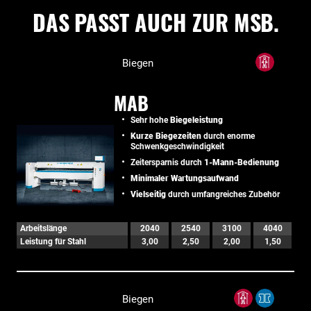
DAS PASST AUCH ZUR MSB.
Biegen
MAB
Sehr hohe
Biegeleistung
Kurze Biegezeiten
durch enorme
Schwenkgeschwindigkeit
Zeitersparnis durch
1-Mann-Bedienung
Minimaler Wartungsaufwand
Vielseitig
durch umfangreiches Zubehör
Arbeitslänge
2040
2540
3100
4040
Leistung für Stahl
3,00
2,50
2,00
1,50
Biegen