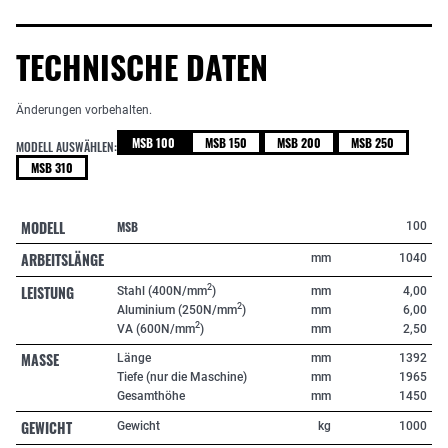
TECHNISCHE DATEN
Änderungen vorbehalten.
MSB 100
MSB 150
MSB 200
MSB 250
MODELL AUSWÄHLEN:
MSB 310
MODELL
MSB
100
ARBEITSLÄNGE
mm
1040
LEISTUNG
2
Stahl (400N/mm
)
mm
4,00
2
Aluminium (250N/mm
)
mm
6,00
2
VA (600N/mm
)
mm
2,50
MASSE
Länge
mm
1392
Tiefe (nur die Maschine)
mm
1965
Gesamthöhe
mm
1450
GEWICHT
Gewicht
kg
1000