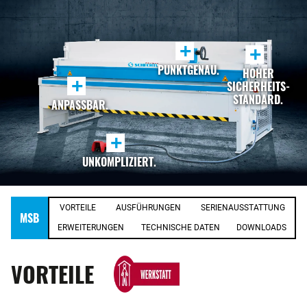
+
+
PUNKTGENAU.
HOHER
+
SICHERHEITS-
STANDARD.
ANPASSBAR.
+
UNKOMPLIZIERT.
VORTEILE
AUSFÜHRUNGEN
SERIENAUSSTATTUNG
MSB
ERWEITERUNGEN
TECHNISCHE DATEN
DOWNLOADS
VORTEILE