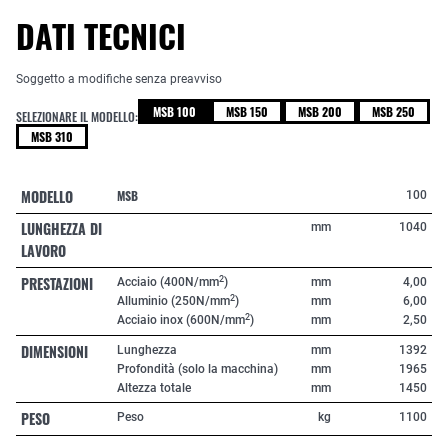
DATI TECNICI
Soggetto a modifiche senza preavviso
MSB 100
MSB 150
MSB 200
MSB 250
SELEZIONARE IL MODELLO:
MSB 310
MODELLO
MSB
100
LUNGHEZZA DI
mm
1040
LAVORO
PRESTAZIONI
2
Acciaio (400N/mm
)
mm
4,00
2
Alluminio (250N/mm
)
mm
6,00
2
Acciaio inox (600N/mm
)
mm
2,50
DIMENSIONI
Lunghezza
mm
1392
Profondità (solo la macchina)
mm
1965
Altezza totale
mm
1450
PESO
Peso
kg
1100