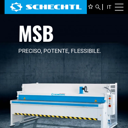
ITALIA
IT
Toggl
MSB
DEUTS
ENGLI
FRANÇ
PRECISO, POTENTE, FLESSIBILE.