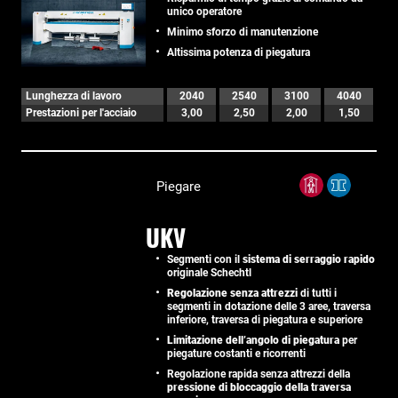
unico operatore
Minimo sforzo di manutenzione
Altissima potenza di piegatura
Lunghezza di lavoro
2040
2540
3100
4040
Prestazioni per l'acciaio
3,00
2,50
2,00
1,50
Piegare
UKV
Segmenti con il
sistema di serraggio rapido
originale Schechtl
Regolazione senza attrezzi
di tutti i
segmenti in dotazione delle 3 aree, traversa
inferiore, traversa di piegatura e superiore
Limitazione dell’angolo di piegatura
per
piegature costanti e ricorrenti
Regolazione rapida senza attrezzi della
pressione di bloccaggio della traversa