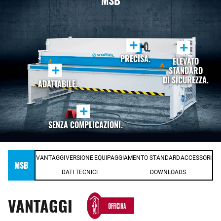
MSB
+
+
PRECISA.
ELEVATO
+
STANDARD
DI SICUREZZA.
ADATTABILE.
+
SENZA COMPLICAZIONI.
VANTAGGI
VERSIONE
EQUIPAGGIAMENTO STANDARD
ACCESSORI
MSB
DATI TECNICI
DOWNLOADS
VANTAGGI