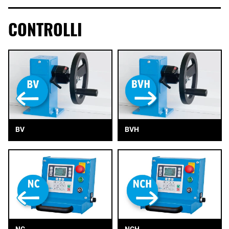
CONTROLLI
BV
BVH
NC
NCH