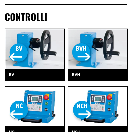
CONTROLLI
BV
BVH
NC
NCH