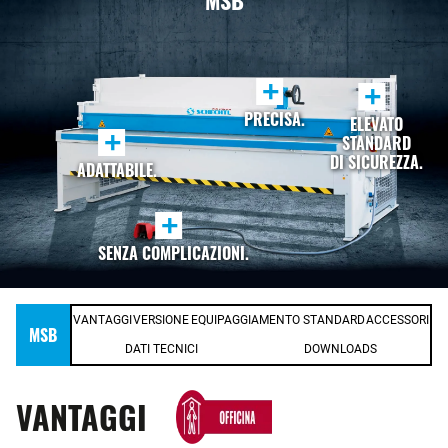
MSB
+
+
PRECISA.
ELEVATO
+
STANDARD
DI SICUREZZA.
ADATTABILE.
+
SENZA COMPLICAZIONI.
VANTAGGI
VERSIONE
EQUIPAGGIAMENTO STANDARD
ACCESSORI
MSB
DATI TECNICI
DOWNLOADS
VANTAGGI