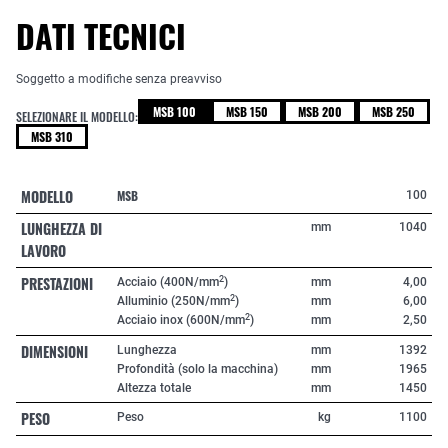
DATI TECNICI
Soggetto a modifiche senza preavviso
MSB 100
MSB 150
MSB 200
MSB 250
SELEZIONARE IL MODELLO:
MSB 310
MODELLO
MSB
100
LUNGHEZZA DI
mm
1040
LAVORO
PRESTAZIONI
2
Acciaio (400N/mm
)
mm
4,00
2
Alluminio (250N/mm
)
mm
6,00
2
Acciaio inox (600N/mm
)
mm
2,50
DIMENSIONI
Lunghezza
mm
1392
Profondità (solo la macchina)
mm
1965
Altezza totale
mm
1450
PESO
Peso
kg
1100