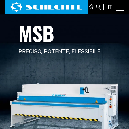
ITALIA
IT
Toggl
MSB
DEUTS
ENGLI
FRANÇ
PRECISO, POTENTE, FLESSIBILE.