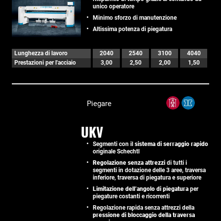
unico operatore
Minimo sforzo di manutenzione
Altissima potenza di piegatura
Lunghezza di lavoro
2040
2540
3100
4040
Prestazioni per l'acciaio
3,00
2,50
2,00
1,50
Piegare
UKV
Segmenti con il
sistema di serraggio rapido
originale Schechtl
Regolazione senza attrezzi
di tutti i
segmenti in dotazione delle 3 aree, traversa
inferiore, traversa di piegatura e superiore
Limitazione dell’angolo di piegatura
per
piegature costanti e ricorrenti
Regolazione rapida senza attrezzi della
pressione di bloccaggio della traversa