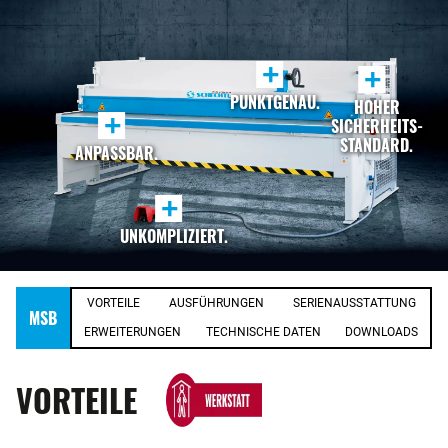
+
+
PUNKTGENAU.
HOHER
+
SICHERHEITS-
STANDARD.
ANPASSBAR.
+
UNKOMPLIZIERT.
VORTEILE
AUSFÜHRUNGEN
SERIENAUSSTATTUNG
MSB
ERWEITERUNGEN
TECHNISCHE DATEN
DOWNLOADS
VORTEILE