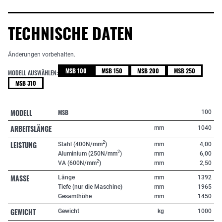
TECHNISCHE DATEN
Änderungen vorbehalten.
MSB 100
MSB 150
MSB 200
MSB 250
MODELL AUSWÄHLEN:
MSB 310
MODELL
MSB
100
ARBEITSLÄNGE
mm
1040
LEISTUNG
2
Stahl (400N/mm
)
mm
4,00
2
Aluminium (250N/mm
)
mm
6,00
2
VA (600N/mm
)
mm
2,50
MASSE
Länge
mm
1392
Tiefe (nur die Maschine)
mm
1965
Gesamthöhe
mm
1450
GEWICHT
Gewicht
kg
1000