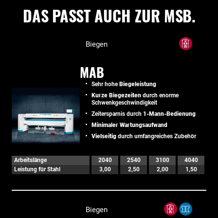
DAS PASST AUCH ZUR MSB.
Biegen
MAB
Sehr hohe
Biegeleistung
Kurze Biegezeiten
durch enorme
Schwenkgeschwindigkeit
Zeitersparnis durch
1-Mann-Bedienung
Minimaler Wartungsaufwand
Vielseitig
durch umfangreiches Zubehör
Arbeitslänge
2040
2540
3100
4040
Leistung für Stahl
3,00
2,50
2,00
1,50
Biegen