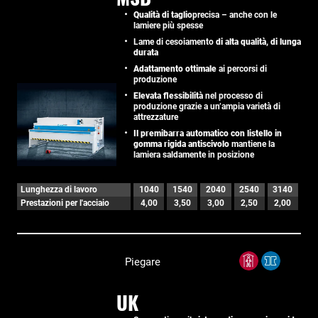
Qualità di taglio
precisa – anche con le
lamiere più spesse
Lame di cesoiamento
di alta qualità, di lunga
durata
Adattamento ottimale
ai percorsi di
produzione
Elevata flessibilità
nel processo di
produzione grazie a un’ampia varietà di
attrezzature
Il premibarra automatico con listello in
gomma rigida antiscivolo
mantiene la
lamiera saldamente in posizione
Lunghezza di lavoro
1040
1540
2040
2540
3140
Prestazioni per l'acciaio
4,00
3,50
3,00
2,50
2,00
Piegare
UK