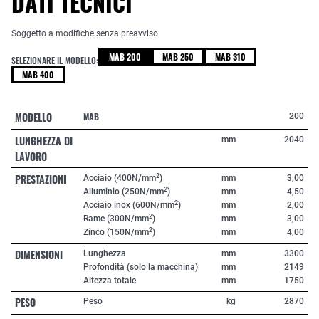
DATI TECNICI
Soggetto a modifiche senza preavviso
MAB 200
MAB 250
MAB 310
SELEZIONARE IL MODELLO:
MAB 400
MODELLO
MAB
200
LUNGHEZZA DI
mm
2040
LAVORO
PRESTAZIONI
2
Acciaio (400N/mm
)
mm
3,00
2
Alluminio (250N/mm
)
mm
4,50
2
Acciaio inox (600N/mm
)
mm
2,00
2
Rame (300N/mm
)
mm
3,00
2
Zinco (150N/mm
)
mm
4,00
DIMENSIONI
Lunghezza
mm
3300
Profondità (solo la macchina)
mm
2149
Altezza totale
mm
1750
PESO
Peso
kg
2870