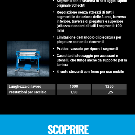
Segmenti con il
sistema di serraggio rapido
originale Schechtl
Regolazione senza attrezzi
di tutti i
segmenti in dotazione delle 3 aree, traversa
inferiore, traversa di piegatura e superiore
(Altezza standard di tutti i segmenti: 100
mm)
Limitazione dell’angolo di piegatura
per
piegature costanti e ricorrenti
Pratico:
vassoio per riporre i segmenti
Cassetta di stoccaggio per accessori e
utensili, che funge anche da supporto per la
lamiera
4 ruote sterzanti con freno per uso mobile
Lunghezza di lavoro
1000
1250
Prestazioni per l'acciaio
1,50
1,25
SCOPRIRE