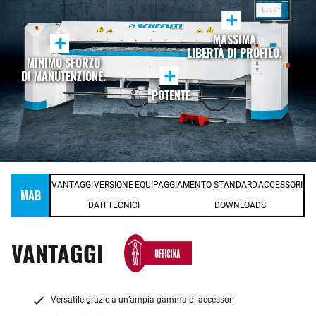
+
MASSIMA
+
LIBERTÀ DI PROFILO.
MINIMO SFORZO
+
DI MANUTENZIONE.
POTENTE.
VANTAGGI
VERSIONE
EQUIPAGGIAMENTO STANDARD
ACCESSORI
MAB
DATI TECNICI
DOWNLOADS
VANTAGGI
Versatile grazie a un’ampia gamma di accessori