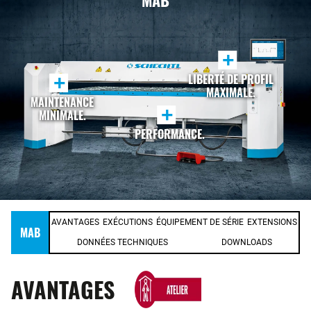
MAB
+
LIBERTÉ DE PROFIL
+
MAXIMALE.
MAINTENANCE
+
MINIMALE.
PERFORMANCE.
AVANTAGES
EXÉCUTIONS
ÉQUIPEMENT DE SÉRIE
EXTENSIONS
MAB
DONNÉES TECHNIQUES
DOWNLOADS
AVANTAGES