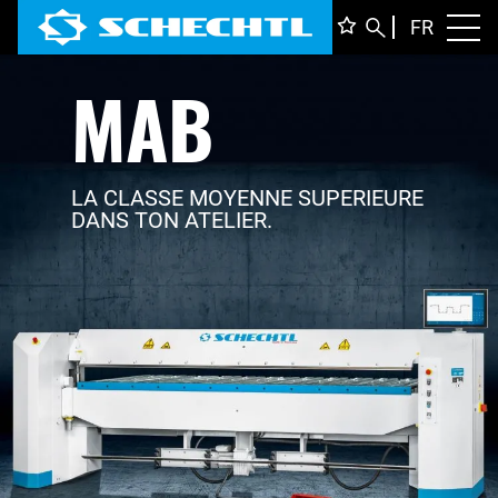
FRANÇ
FR
Toggl
MAB
DEUTS
ENGLI
ITALIA
LA CLASSE MOYENNE SUPERIEURE
DANS TON ATELIER.