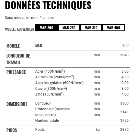
DONNÉES TECHNIQUES
Sous réserve de modifications
MAB 200
MAB 250
MAB 310
MAB 400
MODELL AUSWÄHLEN:
MODÈLE
MAB
200
LONGUEUR DE
mm
2040
TRAVAIL
PUISSANCE
2
Acier (400N/mm
)
mm
3,00
2
Aluminium (250N/mm
)
mm
4,50
2
Acier inoxydable (600N/mm
)
mm
2,00
2
Cuivre (300N/mm
)
mm
3,00
2
Zinc (150N/mm
)
mm
4,00
DIMENSIONS
Longueur
mm
3300
Profondeur (machine
mm
2149
uniquement)
mm
Hauteur totale
1750
POIDS
Poids
kg
2870