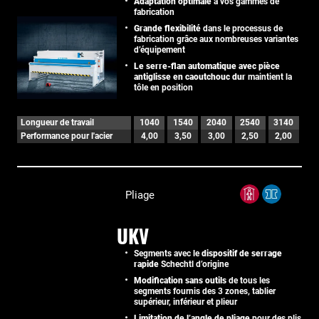
Adaptation optimale
à vos gammes de
fabrication
Grande flexibilité
dans le processus de
fabrication grâce aux nombreuses variantes
d’équipement
Le serre-flan automatique avec pièce
antiglisse en caoutchouc dur
maintient la
tôle en position
Longueur de travail
1040
1540
2040
2540
3140
Performance pour l'acier
4,00
3,50
3,00
2,50
2,00
Pliage
UKV
Segments avec le
dispositif de serrage
rapide
Schechtl d’origine
Modification sans outils
de tous les
segments fournis des 3 zones, tablier
supérieur, inférieur et plieur
Limitation de l’angle de pliage
pour des plis