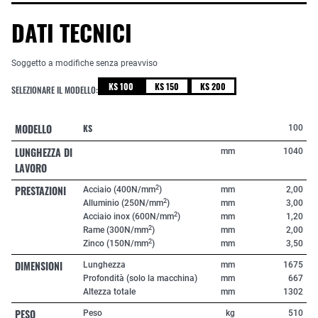
DATI TECNICI
Soggetto a modifiche senza preavviso
KS 100
KS 150
KS 200
SELEZIONARE IL MODELLO:
MODELLO
KS
100
LUNGHEZZA DI
mm
1040
LAVORO
PRESTAZIONI
2
Acciaio (400N/mm
)
mm
2,00
2
Alluminio (250N/mm
)
mm
3,00
2
Acciaio inox (600N/mm
)
mm
1,20
2
Rame (300N/mm
)
mm
2,00
2
Zinco (150N/mm
)
mm
3,50
DIMENSIONI
Lunghezza
mm
1675
Profondità (solo la macchina)
mm
667
Altezza totale
mm
1302
PESO
Peso
kg
510