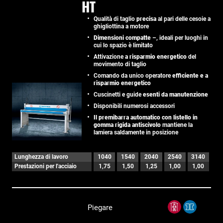
HT
Qualità di taglio
precisa
al pari delle cesoie a
ghigliottina a motore
Dimensioni compatte
–, ideali per luoghi in
cui lo spazio è limitato
Attivazione
a risparmio energetico
del
movimento di taglio
Comando da unico operatore
efficiente e a
risparmio energetico
Cuscinetti e guide
esenti da manutenzione
Disponibili numerosi accessori
Il premibarra automatico con listello in
gomma rigida antiscivolo
mantiene la
lamiera saldamente in posizione
Lunghezza di lavoro
1040
1540
2040
2540
3140
Prestazioni per l'acciaio
1,75
1,50
1,25
1,00
1,00
Piegare