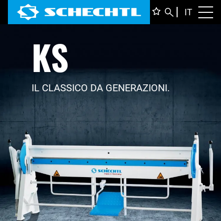
ITALIA
IT
Toggl
KS
DEUTS
ENGLI
FRANÇ
IL CLASSICO DA GENERAZIONI.