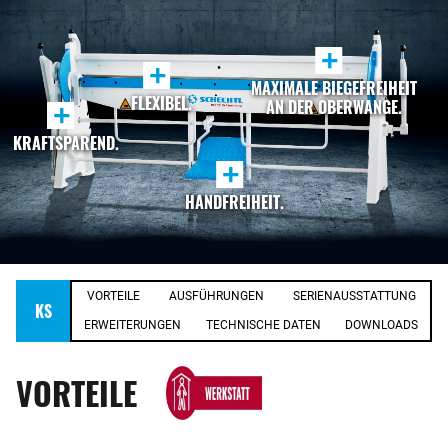
+
+
MAXIMALE BIEGEFREIHEIT
FLEXIBEL.
AN DER OBERWANGE.
+
KRAFTSPAREND.
+
HANDFREIHEIT.
VORTEILE
AUSFÜHRUNGEN
SERIENAUSSTATTUNG
KS
ERWEITERUNGEN
TECHNISCHE DATEN
DOWNLOADS
VORTEILE