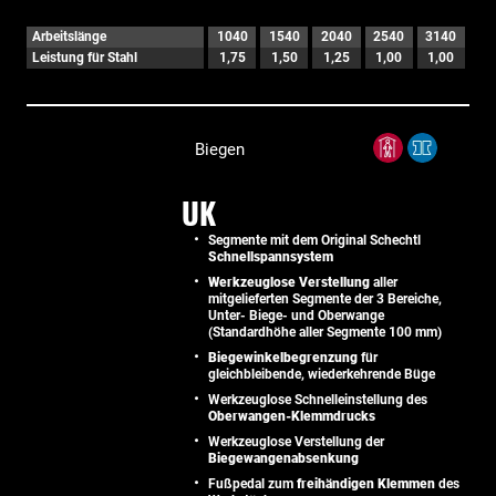
Arbeitslänge
1040
1540
2040
2540
3140
Leistung für Stahl
1,75
1,50
1,25
1,00
1,00
Biegen
UK
Segmente mit dem Original Schechtl
Schnellspannsystem
Werkzeuglose Verstellung
aller
mitgelieferten Segmente der 3 Bereiche,
Unter- Biege- und Oberwange
(Standardhöhe aller Segmente 100 mm)
Biegewinkelbegrenzung
für
gleichbleibende, wiederkehrende Büge
Werkzeuglose Schnelleinstellung des
Oberwangen-Klemmdrucks
Werkzeuglose Verstellung der
Biegewangenabsenkung
Fußpedal zum
freihändigen Klemmen
des