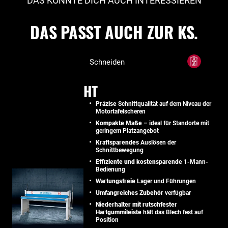
DAS KÖNNTE DICH AUCH INTERESSIEREN
DAS PASST AUCH ZUR KS.
Schneiden
HT
Präzise
Schnittqualität auf dem Niveau der
Motortafelscheren
Kompakte Maße
– ideal für Standorte mit
geringem Platzangebot
Kraftsparendes
Auslösen der
Schnittbewegung
Effiziente und kostensparende
1-Mann-
Bedienung
Wartungsfreie
Lager und Führungen
Umfangreiches Zubehör
verfügbar
Niederhalter mit rutschfester
Hartgummileiste
hält das Blech fest auf
Position