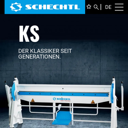
DEUTS
DE
Toggl
KS
ENGLI
ITALIA
FRANÇ
DER KLASSIKER SEIT
GENERATIONEN.