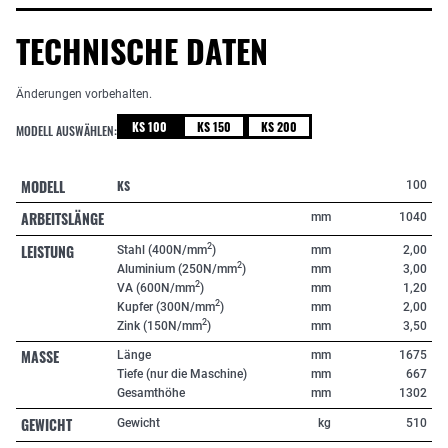
TECHNISCHE DATEN
Änderungen vorbehalten.
KS 100
KS 150
KS 200
MODELL AUSWÄHLEN:
MODELL
KS
100
ARBEITSLÄNGE
mm
1040
LEISTUNG
2
Stahl (400N/mm
)
mm
2,00
2
Aluminium (250N/mm
)
mm
3,00
2
VA (600N/mm
)
mm
1,20
2
Kupfer (300N/mm
)
mm
2,00
2
Zink (150N/mm
)
mm
3,50
MASSE
Länge
mm
1675
Tiefe (nur die Maschine)
mm
667
Gesamthöhe
mm
1302
GEWICHT
Gewicht
kg
510