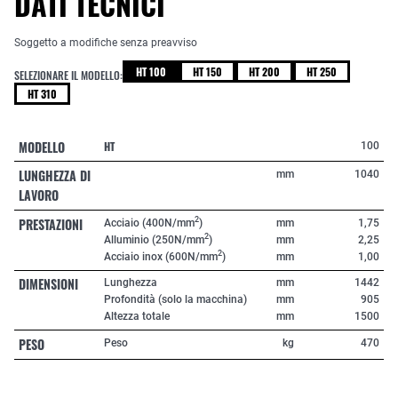
DATI TECNICI
Soggetto a modifiche senza preavviso
HT 100
HT 150
HT 200
HT 250
SELEZIONARE IL MODELLO:
HT 310
MODELLO
HT
100
LUNGHEZZA DI
mm
1040
LAVORO
PRESTAZIONI
2
Acciaio (400N/mm
)
mm
1,75
2
Alluminio (250N/mm
)
mm
2,25
2
Acciaio inox (600N/mm
)
mm
1,00
DIMENSIONI
Lunghezza
mm
1442
Profondità (solo la macchina)
mm
905
Altezza totale
mm
1500
PESO
Peso
kg
470