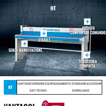
HT
+
ELEVATO
+
COMFORT DI COMANDO
STABILE.
+
SENZA MANUTENZIONE.
+
STRUTTURA
COMPATTA.
VANTAGGI
VERSIONE
EQUIPAGGIAMENTO STANDARD
ACCESSORI
HT
DATI TECNICI
DOWNLOADS