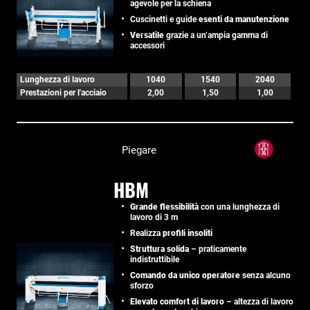
agevole per la schiena
Cuscinetti e guide
esenti da manutenzione
Versatile
grazie a un’ampia gamma di
accessori
Lunghezza di lavoro
1040
1540
2040
Prestazioni per l'acciaio
2,00
1,50
1,00
Piegare
HBM
Grande flessibilità
con una lunghezza di
lavoro di 3 m
Realizza
profili insoliti
Struttura solida
– praticamente
indistruttibile
Comando da unico operatore
senza alcuno
sforzo
Elevato comfort di lavoro
– altezza di lavoro