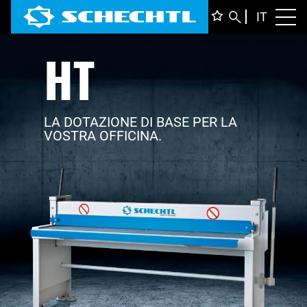
ITALIA
IT
Toggl
HT
DEUTS
ENGLI
FRANÇ
LA DOTAZIONE DI BASE PER LA
VOSTRA OFFICINA.