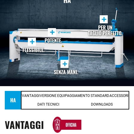
HA
+
PER UN
+
TAGLIO PERFETTO.
+
POTENTE.
FLESSIBILE.
+
SENZA MANI.
VANTAGGI
VERSIONE
EQUIPAGGIAMENTO STANDARD
ACCESSORI
HA
DATI TECNICI
DOWNLOADS
VANTAGGI