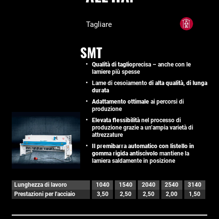
Tagliare
SMT
Qualità di taglio
precisa – anche con le
lamiere più spesse
Lame di cesoiamento
di alta qualità, di lunga
durata
Adattamento ottimale
ai percorsi di
produzione
Elevata flessibilità
nel processo di
produzione grazie a un’ampia varietà di
attrezzature
Il premibarra automatico con listello in
gomma rigida antiscivolo
mantiene la
lamiera saldamente in posizione
Lunghezza di lavoro
1040
1540
2040
2540
3140
Prestazioni per l'acciaio
3,50
2,50
2,50
2,00
1,50