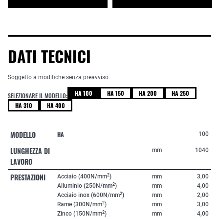
DATI TECNICI
Soggetto a modifiche senza preavviso
HA 100
HA 150
HA 200
HA 250
SELEZIONARE IL MODELLO:
HA 310
HA 400
MODELLO
HA
100
LUNGHEZZA DI
mm
1040
LAVORO
PRESTAZIONI
2
Acciaio (400N/mm
)
mm
3,00
2
Alluminio (250N/mm
)
mm
4,00
2
Acciaio inox (600N/mm
)
mm
2,00
2
Rame (300N/mm
)
mm
3,00
2
Zinco (150N/mm
)
mm
4,00