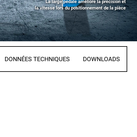
La large pédale améliore la précision et
la vitesse lors du positionnement de la pièce
DONNÉES TECHNIQUES
DOWNLOADS