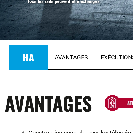
Tous les rails peuvent être échangés
HA
AVANTAGES
EXÉCUTION
AVANTAGES
Construction spéciale pour
les tôles ép