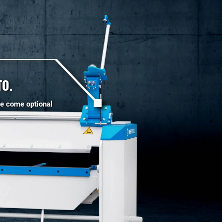
TO.
le come optional