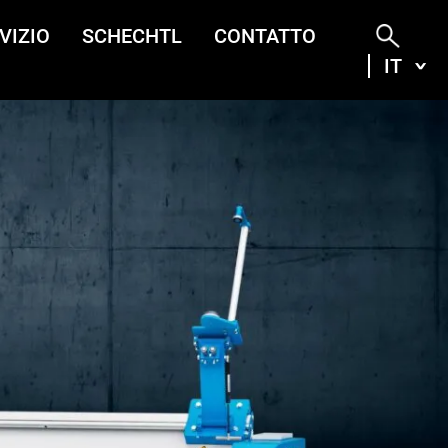
VIZIO
SCHECHTL
CONTATTO
IT
ITA
DEU
ENG
FRA