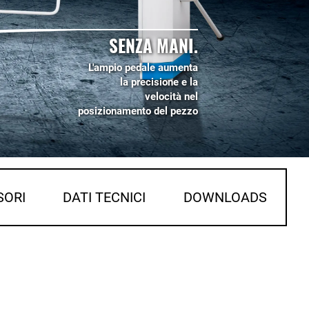
SENZA MANI.
L'ampio pedale aumenta
la precisione e la
velocità nel
posizionamento del pezzo
SORI
DATI TECNICI
DOWNLOADS