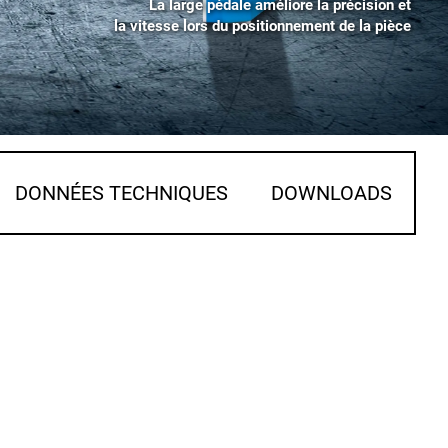
La large pédale améliore la précision et
la vitesse lors du positionnement de la pièce
DONNÉES TECHNIQUES
DOWNLOADS