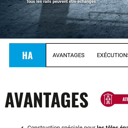
Tous les rails peuvent être échangés
HA
AVANTAGES
EXÉCUTION
AVANTAGES
Construction spéciale pour
les tôles ép