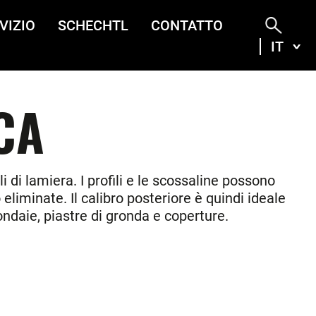
VIZIO
SCHECHTL
CONTATTO
IT
ITA
DEU
ENG
FRA
CA
i di lamiera. I profili e le scossaline possono
eliminate. Il calibro posteriore è quindi ideale
ondaie, piastre di gronda e coperture.