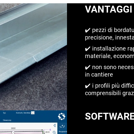
VANTAGGI
✔️ pezzi di bordat
precisione, innesta
✔️ installazione ra
materiale, econo
✔️ non sono necess
in cantiere
✔️ i profili più di
comprensibili graz
SOFTWAR