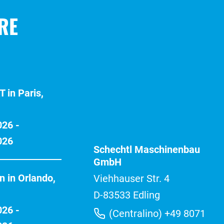
RE
 in Paris,
026 -
026
Schechtl Maschinenbau
GmbH
n in Orlando,
Viehhauser Str. 4
D-83533 Edling
026 -
(Centralino) +49 8071