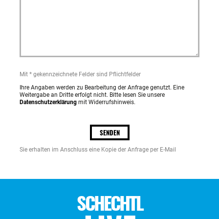
Mit * gekennzeichnete Felder sind Pflichtfelder
Ihre Angaben werden zu Bearbeitung der Anfrage genutzt. Eine
Weitergabe an Dritte erfolgt nicht. Bitte lesen Sie unsere
Datenschutzerklärung
mit Widerrufshinweis.
B
i
SENDEN
t
t
Sie erhalten im Anschluss eine Kopie der Anfrage per E-Mail
e
l
a
s
s
SCHECHTL
e
n
S