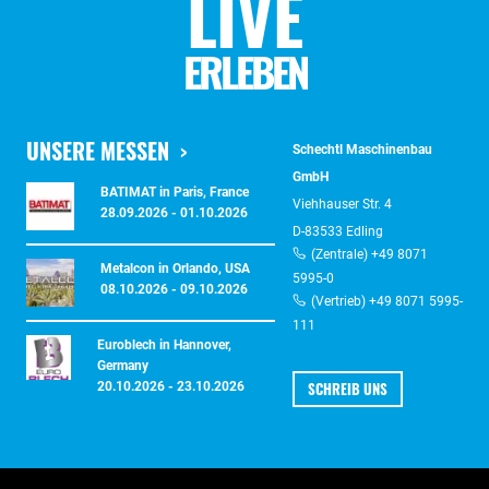
LIVE
i
e
d
ERLEBEN
i
e
s
e
s
UNSERE MESSEN
Schechtl Maschinenbau
F
GmbH
e
BATIMAT in Paris, France
l
Viehhauser Str. 4
28.09.2026 - 01.10.2026
d
D-83533 Edling
l
(Zentrale) +49 8071
e
Metalcon in Orlando, USA
e
5995-0
08.10.2026 - 09.10.2026
r
(Vertrieb) +49 8071 5995-
.
111
Euroblech in Hannover,
Germany
SCHREIB UNS
20.10.2026 - 23.10.2026