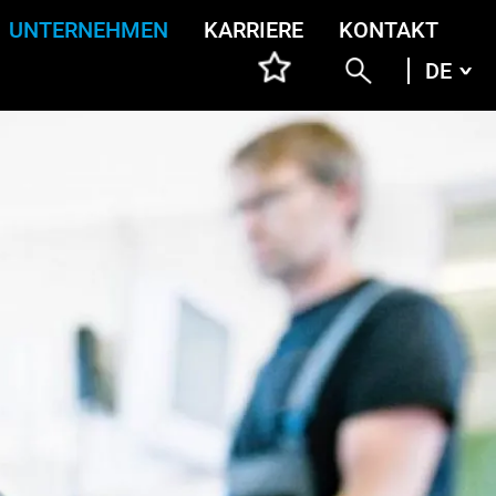
UNTERNEHMEN
KARRIERE
KONTAKT
DE
DEU
ENG
ITA
FRA