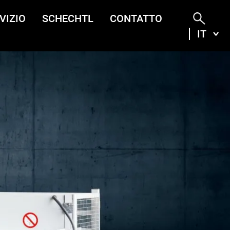
VIZIO
SCHECHTL
CONTATTO
IT
ITA
DEU
ENG
FRA