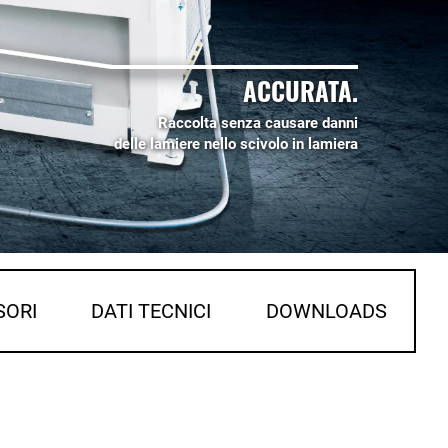
ACCURATA.
Raccolta senza causare danni
delle lamiere nello scivolo in lamiera
SORI
DATI TECNICI
DOWNLOADS