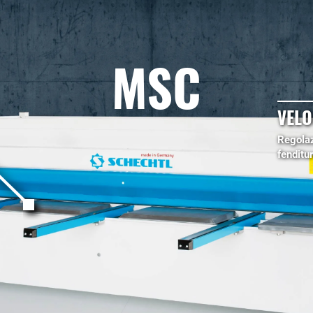
MSC
VELO
Regolaz
fenditur