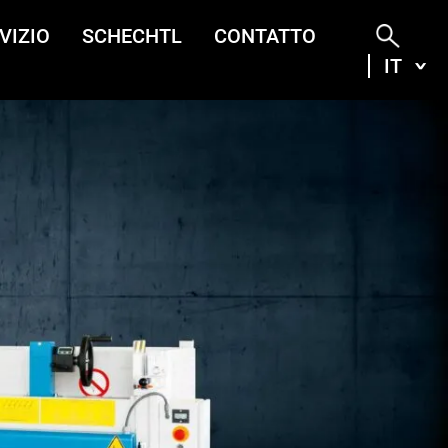
VIZIO
SCHECHTL
CONTATTO
IT
ITA
DEU
ENG
FRA