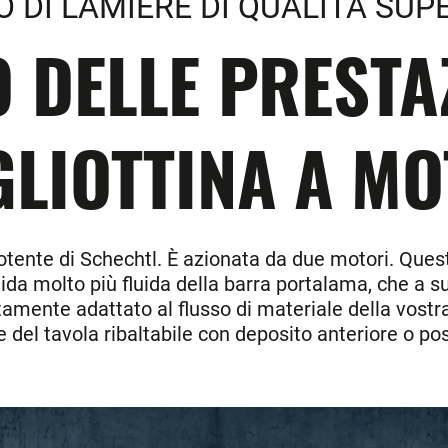
O DI LAMIERE DI QUALITÀ SUP
 DELLE PRESTA
GLIOTTINA A MO
otente di Schechtl. È azionata da due motori. Questo
 guida molto più fluida della barra portalama, che 
ttamente adattato al flusso di materiale della vostr
e del tavola ribaltabile con deposito anteriore o pos