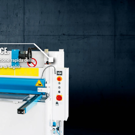
CE.
ione rapida della
a di taglio