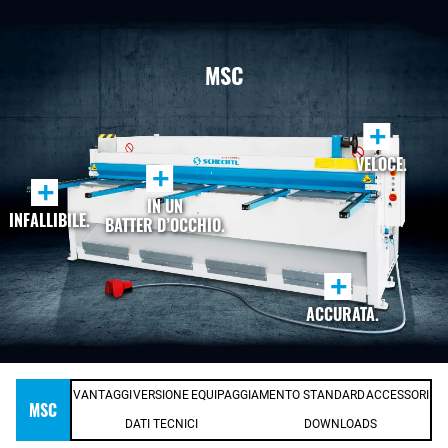
MSC
+
VELOCE.
+
+
IN UN
INFALLIBILE.
BATTER D’OCCHIO.
+
ACCURATA.
VANTAGGI
VERSIONE
EQUIPAGGIAMENTO STANDARD
ACCESSORI
MSC
DATI TECNICI
DOWNLOADS