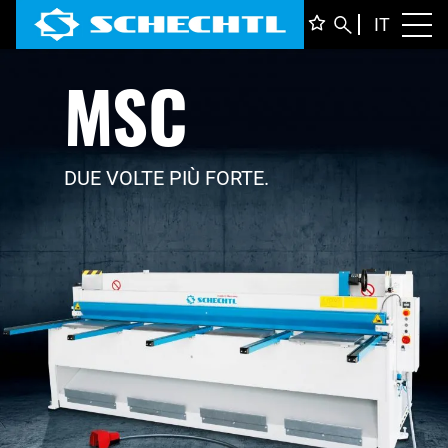
ITALIA
IT
Toggl
MSC
DEUTS
ENGLI
FRANÇ
DUE VOLTE PIÙ FORTE.