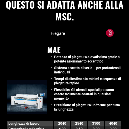
QUESTO SI ADATTA ANCHE ALLA
MSC.
Piegare
MAE
Potenza di piegatura elevatissima
grazie al
potente azionamento eccentrico
Sistema a scatto di serie –
per portautensili
individuali
Tempi di allestimento minimi
e sequenze di
piegatura rapide
Flessibile:
Gli utensili speciali possono
essere facilmente adattati in qualsiasi
momento
Precisione di piegatura uniforme
per tutta
la lunghezza
Lunghezza di lavoro
2040
2540
3100
4040
Prestazioni per l'acciaio
4,00
3,50
3,00
2,00