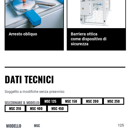
Arresto obliquo
Barriera ottica
come dispositivo di
sicurezza
DATI TECNICI
Soggetto a modifiche senza preavviso
MSC 125
MSC 150
MSC 200
MSC 250
SELEZIONARE IL MODELLO:
MSC 310
MSC 400
MSC 450
MODELLO
MSC
125