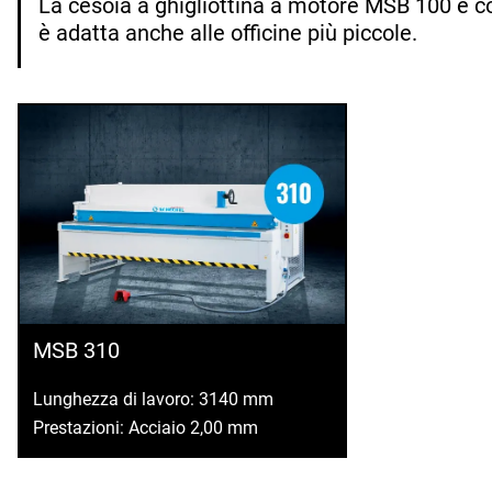
La cesoia a ghigliottina a motore MSB 100 è c
è adatta anche alle officine più piccole.
MSB 310
Lunghezza di lavoro: 3140 mm
Prestazioni: Acciaio 2,00 mm