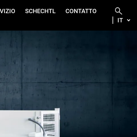
VIZIO
SCHECHTL
CONTATTO
IT
ITA
DEU
ENG
FRA