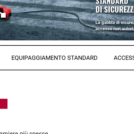
STANDARD
DI SICUREZZ
La gabbia di sicure
accesso non autori
EQUIPAGGIAMENTO STANDARD
ACCES
lamiere più spesse