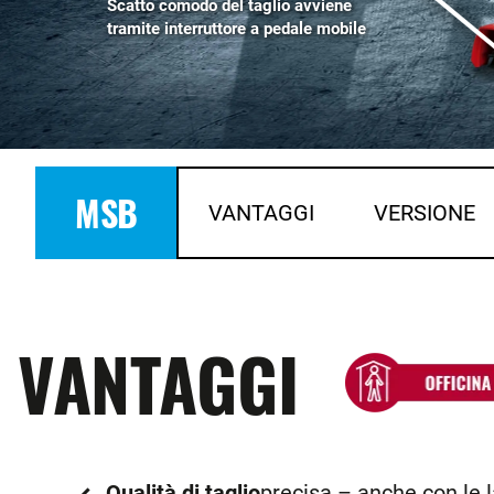
Scatto comodo del taglio avviene
tramite interruttore a pedale mobile
MSB
VANTAGGI
VERSIONE
VANTAGGI
Qualità di taglio
precisa – anche con le 