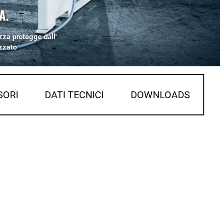
A.
zza protegge dall'
zzato
SORI
DATI TECNICI
DOWNLOADS