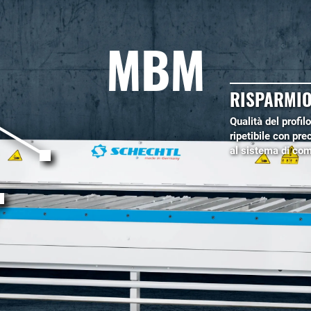
MBM
RISPARMIO
Qualità del profilo
ripetibile con pre
al sistema di co