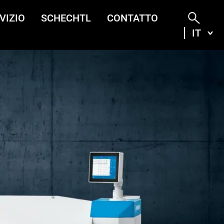
VIZIO
SCHECHTL
CONTATTO
IT
ITA
DEU
ENG
FRA