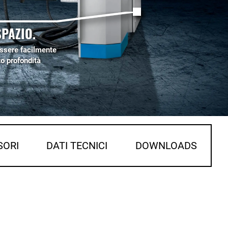
PAZIO.
essere facilmente
to profondità
SORI
DATI TECNICI
DOWNLOADS