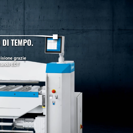
 DI TEMPO.
cisione grazie
mando ECT