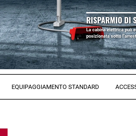
RISPARMIO DI S
La cabina elettrica può 
posizionata sotto l’arres
EQUIPAGGIAMENTO STANDARD
ACCES