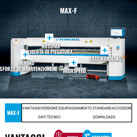
MAX-F
+
MASSIMA
+
LIBERTÀ DI PIEGATURA.
+
EASY HANDLING.
+
MINIMO
SFORZO DI MANUTENZIONE.
HIGHSPEED.
VANTAGGI
VERSIONE
EQUIPAGGIAMENTO STANDARD
ACCESSORI
MAX-F
DATI TECNICI
DOWNLOADS