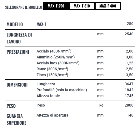
MAX-F 250
MAX-F 310
MAX-F 400
SELEZIONARE IL MODELLO:
MODELLO
MAX-F
250
LUNGHEZZA DI
mm
2540
LAVORO
PRESTAZIONI
2
Acciaio (400N/mm
)
mm
2,00
2
Alluminio (250N/mm
)
mm
3,00
2
Acciaio inox (600N/mm
)
mm
1,25
2
Rame (300N/mm
)
mm
2,50
2
Zinco (150N/mm
)
mm
3,50
DIMENSIONI
Lunghezza
mm
3647
Profondità (solo la macchina)
mm
1842
Altezza totale
mm
1745
PESO
Peso
kg
2800
GUANCIA
Altezza di apertura
mm
140
SUPERIORE