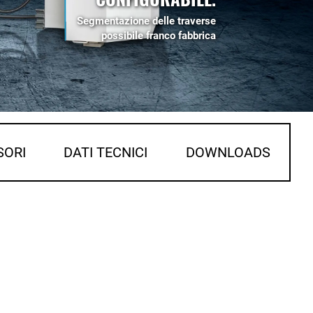
Segmentazione delle traverse
possibile franco fabbrica
SORI
DATI TECNICI
DOWNLOADS