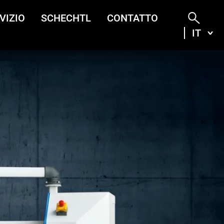
VIZIO
SCHECHTL
CONTATTO
IT
ITA
DEU
ENG
FRA