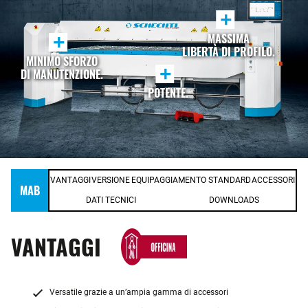
+
MASSIMA
+
LIBERTÀ DI PROFILO.
MINIMO SFORZO
+
DI MANUTENZIONE.
POTENTE.
VANTAGGI
VERSIONE
EQUIPAGGIAMENTO STANDARD
ACCESSORI
MAB
DATI TECNICI
DOWNLOADS
VANTAGGI
Versatile grazie a un’ampia gamma di accessori