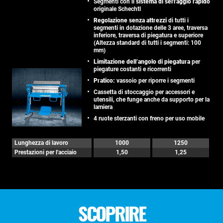
Segmenti con il
sistema di serraggio rapido
originale Schechtl
Regolazione senza attrezzi
di tutti i
segmenti in dotazione delle 3 aree, traversa
inferiore, traversa di piegatura e superiore
(Altezza standard di tutti i segmenti: 100
mm)
Limitazione dell’angolo di piegatura
per
piegature costanti e ricorrenti
Pratico:
vassoio per riporre i segmenti
Cassetta di stoccaggio per accessori e
utensili, che funge anche da supporto per la
lamiera
4 ruote sterzanti con freno per uso mobile
Lunghezza di lavoro
1000
1250
Prestazioni per l'acciaio
1,50
1,25
SCOPRIRE