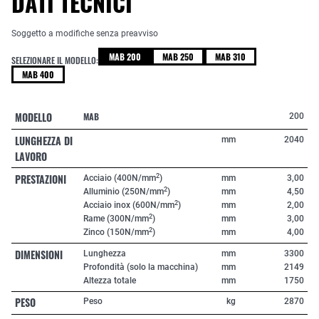
DATI TECNICI
Soggetto a modifiche senza preavviso
MAB 200
MAB 250
MAB 310
SELEZIONARE IL MODELLO:
MAB 400
MODELLO
MAB
200
LUNGHEZZA DI
mm
2040
LAVORO
PRESTAZIONI
2
Acciaio (400N/mm
)
mm
3,00
2
Alluminio (250N/mm
)
mm
4,50
2
Acciaio inox (600N/mm
)
mm
2,00
2
Rame (300N/mm
)
mm
3,00
2
Zinco (150N/mm
)
mm
4,00
DIMENSIONI
Lunghezza
mm
3300
Profondità (solo la macchina)
mm
2149
Altezza totale
mm
1750
PESO
Peso
kg
2870