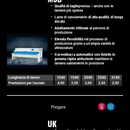
Qualità di taglio
precisa – anche con le
lamiere più spesse
Lame di cesoiamento
di alta qualità, di lunga
durata
Adattamento ottimale
ai percorsi di
produzione
Elevata flessibilità
nel processo di
produzione grazie a un’ampia varietà di
attrezzature
Il premibarra automatico con listello in
gomma rigida antiscivolo
mantiene la
lamiera saldamente in posizione
Lunghezza di lavoro
1040
1540
2040
2540
3140
Prestazioni per l'acciaio
4,00
3,50
3,00
2,50
2,00
Piegare
UK