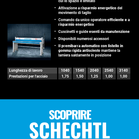
cui lo spazio è limitato
Attivazione
a risparmio energetico
del
movimento di taglio
Comando da unico operatore
efficiente e a
risparmio energetico
Cuscinetti e guide
esenti da manutenzione
Disponibili numerosi accessori
Il premibarra automatico con listello in
gomma rigida antiscivolo
mantiene la
lamiera saldamente in posizione
Lunghezza di lavoro
1040
1540
2040
2540
3140
Prestazioni per l'acciaio
1,75
1,50
1,25
1,00
1,00
SCOPRIRE
SCHECHTL