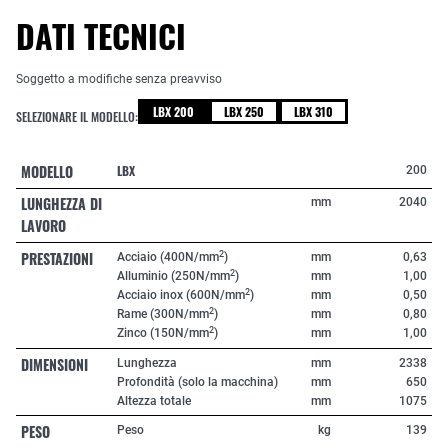
DATI TECNICI
Soggetto a modifiche senza preavviso
LBX 200
LBX 250
LBX 310
SELEZIONARE IL MODELLO:
MODELLO
LBX
200
LUNGHEZZA DI
mm
2040
LAVORO
PRESTAZIONI
2
Acciaio (400N/mm
)
mm
0,63
2
Alluminio (250N/mm
)
mm
1,00
2
Acciaio inox (600N/mm
)
mm
0,50
2
Rame (300N/mm
)
mm
0,80
2
Zinco (150N/mm
)
mm
1,00
DIMENSIONI
Lunghezza
mm
2338
Profondità (solo la macchina)
mm
650
Altezza totale
mm
1075
PESO
Peso
kg
139