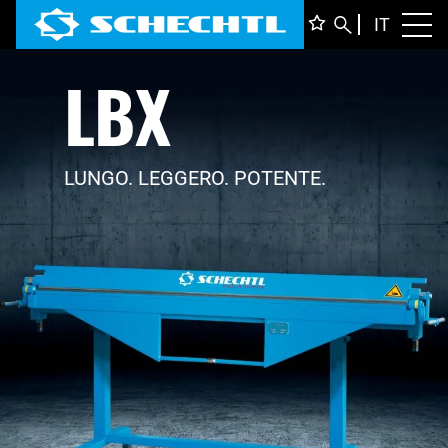
ITALIA
IT
Toggl
LBX
DEUTS
ENGLI
FRANÇ
LUNGO. LEGGERO. POTENTE.