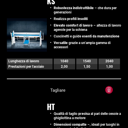
KS
Robustezza indistruttibile
– che dura per
generazioni
Realizza
profili insoliti
Elevato comfort di lavoro
– altezza di lavoro
agevole per la schiena
Cuscinetti e guide
esenti da manutenzione
Versatile
grazie a un’ampia gamma di
accessori
Lunghezza di lavoro
1040
1540
2040
Prestazioni per l'acciaio
2,00
1,50
1,00
Tagliare
HT
Qualità di taglio
precisa
al pari delle cesoie a
ghigliottina a motore
Dimensioni compatte
–, ideali per luoghi in