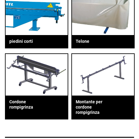
piedini corti
Telone
Cordone
Montante per
rompigrinza
cordone
rompigrinza