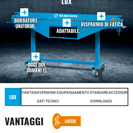
LBX
+
+
BORDATURE
+
RISPARMIO DI FATICA.
UNIFORMI.
ADATTABILE.
+
OGGI QUI.
DOMANI LÌ.
VANTAGGI
VERSIONE
EQUIPAGGIAMENTO STANDARD
ACCESSORI
LBX
DATI TECNICI
DOWNLOADS
VANTAGGI