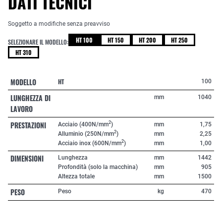
DATI TECNICI
Soggetto a modifiche senza preavviso
HT 100
HT 150
HT 200
HT 250
SELEZIONARE IL MODELLO:
HT 310
MODELLO
HT
100
LUNGHEZZA DI
mm
1040
LAVORO
PRESTAZIONI
2
Acciaio (400N/mm
)
mm
1,75
2
Alluminio (250N/mm
)
mm
2,25
2
Acciaio inox (600N/mm
)
mm
1,00
DIMENSIONI
Lunghezza
mm
1442
Profondità (solo la macchina)
mm
905
Altezza totale
mm
1500
PESO
Peso
kg
470