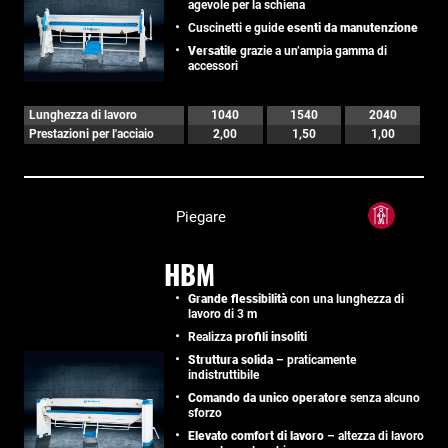
agevole per la schiena
Cuscinetti e guide
esenti da manutenzione
Versatile
grazie a un’ampia gamma di
accessori
Lunghezza di lavoro
1040
1540
2040
Prestazioni per l'acciaio
2,00
1,50
1,00
Piegare
HBM
Grande flessibilità
con una lunghezza di
lavoro di 3 m
Realizza
profili insoliti
Struttura solida
– praticamente
indistruttibile
Comando da unico operatore
senza alcuno
sforzo
Elevato comfort di lavoro
– altezza di lavoro