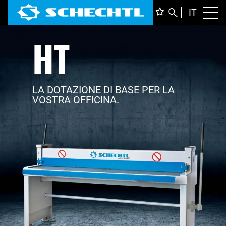
ITALIA
IT
Toggl
HT
DEUTS
ENGLI
FRANÇ
LA DOTAZIONE DI BASE PER LA
VOSTRA OFFICINA.