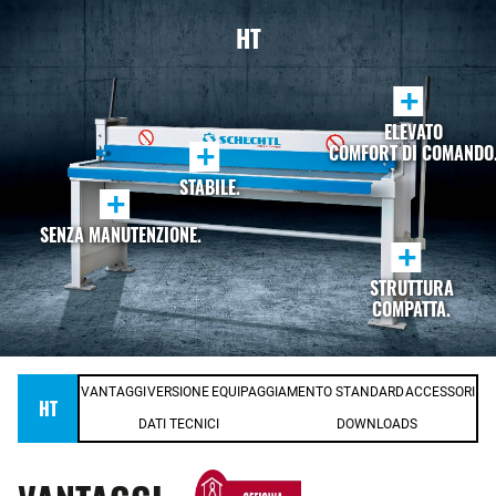
HT
+
ELEVATO
+
COMFORT DI COMANDO
STABILE.
+
SENZA MANUTENZIONE.
+
STRUTTURA
COMPATTA.
VANTAGGI
VERSIONE
EQUIPAGGIAMENTO STANDARD
ACCESSORI
HT
DATI TECNICI
DOWNLOADS