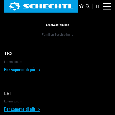
ITALIA
IT
Toggl
DEUTS
ENGLI
FRANÇ
Archives:
Familien
Familien Beschreibung
TBX
Lorem Ipsum
Per saperne di più
LBT
Lorem Ipsum
Per saperne di più