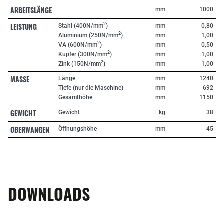
ARBEITSLÄNGE
mm
1000
LEISTUNG
2
Stahl (400N/mm
)
mm
0,80
2
Aluminium (250N/mm
)
mm
1,00
2
VA (600N/mm
)
mm
0,50
2
Kupfer (300N/mm
)
mm
1,00
2
Zink (150N/mm
)
mm
1,00
MASSE
Länge
mm
1240
Tiefe (nur die Maschine)
mm
692
Gesamthöhe
mm
1150
GEWICHT
Gewicht
kg
38
OBERWANGEN
Öffnungshöhe
mm
45
DOWNLOADS