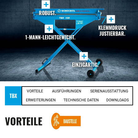
+
ROBUST.
+
+
KLEMMDRUCK
JUSTIERBAR.
1-MANN-LEICHTGEWICHT.
+
EINZIGARTIG.
VORTEILE
AUSFÜHRUNGEN
SERIENAUSSTATTUNG
TBX
ERWEITERUNGEN
TECHNISCHE DATEN
DOWNLOADS
VORTEILE