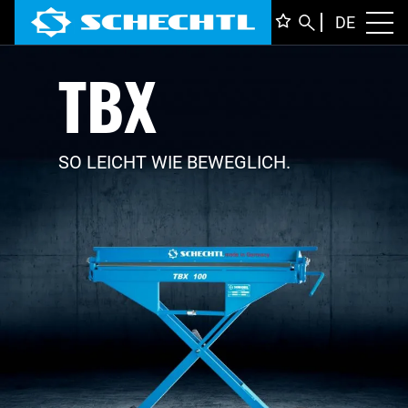
DEUTS
DE
Toggl
TBX
ENGLI
ITALIA
FRANÇ
SO LEICHT WIE BEWEGLICH.