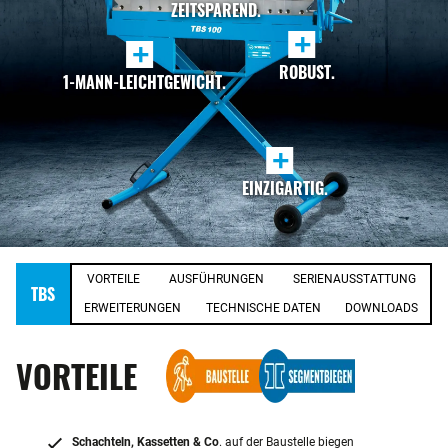
ZEITSPAREND.
+
+
ROBUST.
1-MANN-LEICHTGEWICHT.
+
EINZIGARTIG.
VORTEILE
AUSFÜHRUNGEN
SERIENAUSSTATTUNG
TBS
ERWEITERUNGEN
TECHNISCHE DATEN
DOWNLOADS
VORTEILE
Schachteln, Kassetten & Co
. auf der Baustelle biegen