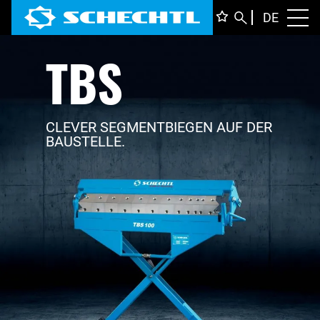
DEUTS
DE
Toggl
TBS
ENGLI
ITALIA
FRANÇ
CLEVER SEGMENTBIEGEN AUF DER
BAUSTELLE.