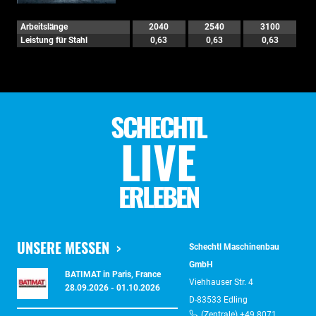
Arbeitslänge
2040
2540
3100
Leistung für Stahl
0,63
0,63
0,63
SCHECHTL
LIVE
ERLEBEN
UNSERE MESSEN
Schechtl Maschinenbau
GmbH
BATIMAT in Paris, France
Viehhauser Str. 4
28.09.2026 - 01.10.2026
D-83533 Edling
(Zentrale) +49 8071