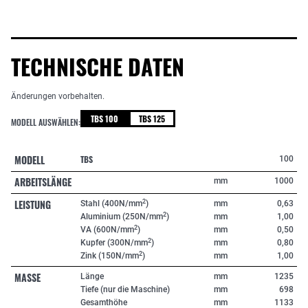
TECHNISCHE DATEN
Änderungen vorbehalten.
TBS 100
TBS 125
MODELL AUSWÄHLEN:
MODELL
TBS
100
ARBEITSLÄNGE
mm
1000
LEISTUNG
2
Stahl (400N/mm
)
mm
0,63
2
Aluminium (250N/mm
)
mm
1,00
2
VA (600N/mm
)
mm
0,50
2
Kupfer (300N/mm
)
mm
0,80
2
Zink (150N/mm
)
mm
1,00
MASSE
Länge
mm
1235
Tiefe (nur die Maschine)
mm
698
Gesamthöhe
mm
1133