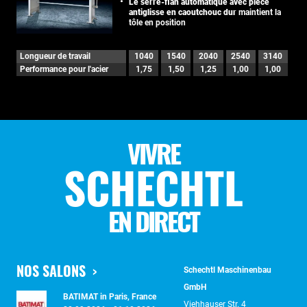
Le serre-flan automatique avec pièce
antiglisse en caoutchouc dur
maintient la
tôle en position
Longueur de travail
1040
1540
2040
2540
3140
Performance pour l'acier
1,75
1,50
1,25
1,00
1,00
VIVRE
SCHECHTL
EN DIRECT
NOS SALONS
Schechtl Maschinenbau
GmbH
BATIMAT in Paris, France
Viehhauser Str. 4