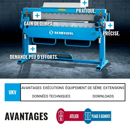
+
PRATIQUE.
+
GAIN DE TEMPS.
+
PRÉCISE.
+
DEMANDE PEU D’EFFORTS.
AVANTAGES
EXÉCUTIONS
ÉQUIPEMENT DE SÉRIE
EXTENSIONS
UKV
DONNÉES TECHNIQUES
DOWNLOADS
AVANTAGES