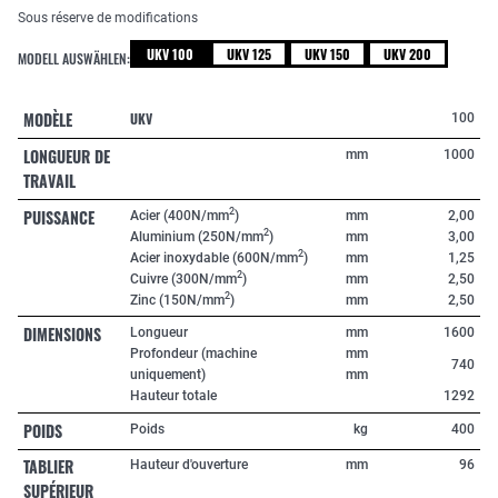
Sous réserve de modifications
UKV 100
UKV 125
UKV 150
UKV 200
MODELL AUSWÄHLEN:
MODÈLE
UKV
100
LONGUEUR DE
mm
1000
TRAVAIL
PUISSANCE
2
Acier (400N/mm
)
mm
2,00
2
Aluminium (250N/mm
)
mm
3,00
2
Acier inoxydable (600N/mm
)
mm
1,25
2
Cuivre (300N/mm
)
mm
2,50
2
Zinc (150N/mm
)
mm
2,50
DIMENSIONS
Longueur
mm
1600
Profondeur (machine
mm
740
uniquement)
mm
Hauteur totale
1292
POIDS
Poids
kg
400
TABLIER
Hauteur d'ouverture
mm
96
SUPÉRIEUR