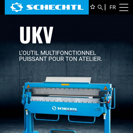
FRANÇ
FR
Toggl
UKV
DEUTS
ENGLI
ITALIA
L’OUTIL MULTIFONCTIONNEL
PUISSANT POUR TON ATELIER.