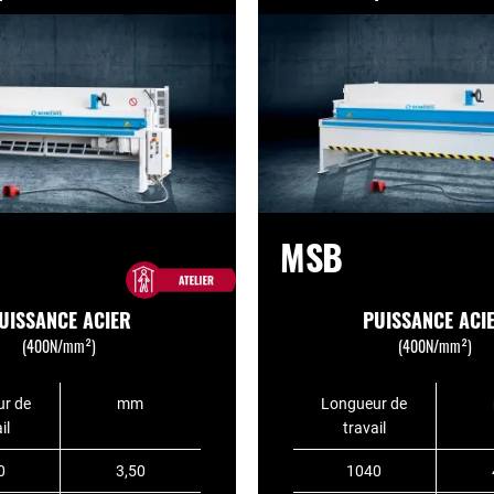
MSB
UISSANCE ACIER
PUISSANCE ACI
(400N/mm²)
(400N/mm²)
r de
mm
Longueur de
il
travail
0
3,50
1040