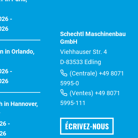
026 -
026
Schechtl Maschinenbau
GmbH
n in Orlando,
Viehhauser Str. 4
D-83533 Edling
026 -
(Centrale) +49 8071
026
5995-0
(Ventes) +49 8071
5995-111
h in Hannover,
y
26 -
ÉCRIVEZ-NOUS
026