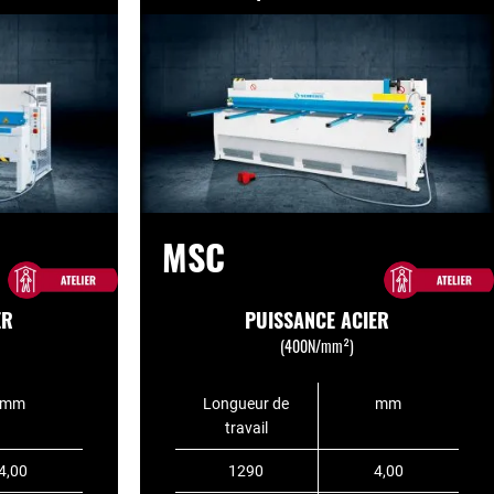
MSC
ER
PUISSANCE ACIER
(400N/mm²)
mm
Longueur de
mm
travail
4,00
1290
4,00