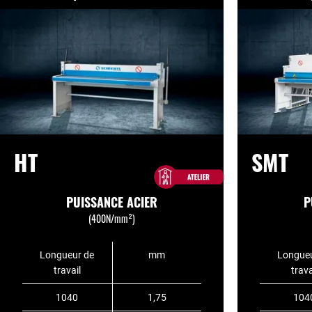
HT
SMT
PUISSANCE ACIER
P
(400N/mm²)
Longueur de
mm
Longueu
travail
trava
1040
1,75
104