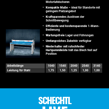
Motortafelscheren
Kompakte Maße
– ideal für Standorte mit
geringem Platzangebot
Kraftsparendes
Auslösen der
Schnittbewegung
Effiziente und kostensparende
1-Mann-
Bedienung
Wartungsfreie
Lager und Führungen
Umfangreiches Zubehör
verfügbar
Niederhalter mit rutschfester
Hartgummileiste
hält das Blech fest auf
Position
Arbeitslänge
1040
1540
2040
2540
3140
Leistung für Stahl
1,75
1,50
1,25
1,00
1,00
SCHECHTL