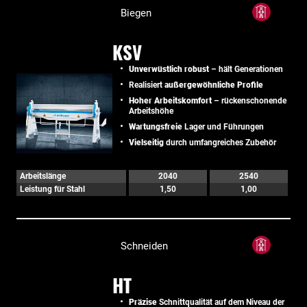
Biegen
KSV
Unverwüstlich robust
– hält Generationen
Realisiert
außergewöhnliche Profile
Hoher Arbeitskomfort
– rückenschonende
Arbeitshöhe
Wartungsfreie
Lager und Führungen
Vielseitig
durch umfangreiches Zubehör
Arbeitslänge
2040
2540
Leistung für Stahl
1,50
1,00
Schneiden
HT
Präzise
Schnittqualität auf dem Niveau der