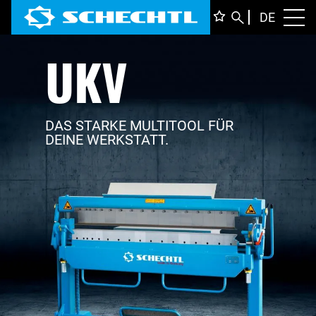
DEUTS
DE
Toggl
UKV
ENGLI
ITALIA
FRANÇ
DAS STARKE MULTITOOL FÜR
DEINE WERKSTATT.