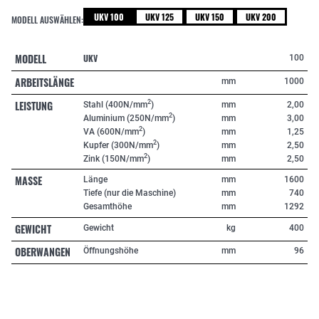
UKV 100
UKV 125
UKV 150
UKV 200
MODELL AUSWÄHLEN:
MODELL
UKV
100
ARBEITSLÄNGE
mm
1000
LEISTUNG
2
Stahl (400N/mm
)
mm
2,00
2
Aluminium (250N/mm
)
mm
3,00
2
VA (600N/mm
)
mm
1,25
2
Kupfer (300N/mm
)
mm
2,50
2
Zink (150N/mm
)
mm
2,50
MASSE
Länge
mm
1600
Tiefe (nur die Maschine)
mm
740
Gesamthöhe
mm
1292
GEWICHT
Gewicht
kg
400
OBERWANGEN
Öffnungshöhe
mm
96