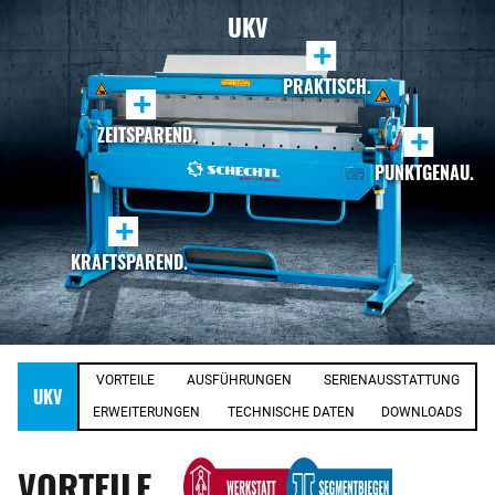
UKV
+
PRAKTISCH.
+
ZEITSPAREND.
+
PUNKTGENAU.
+
KRAFTSPAREND.
VORTEILE
AUSFÜHRUNGEN
SERIENAUSSTATTUNG
UKV
ERWEITERUNGEN
TECHNISCHE DATEN
DOWNLOADS
VORTEILE